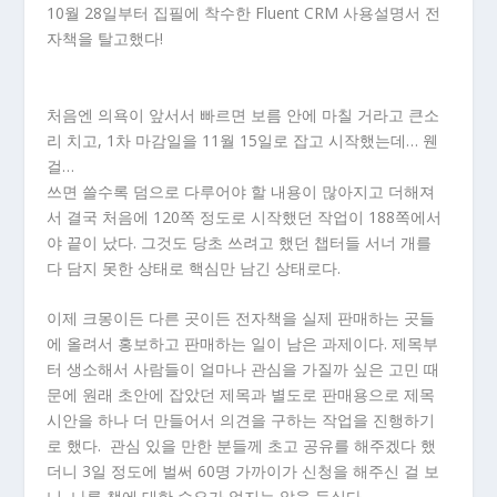
10월 28일부터 집필에 착수한 Fluent CRM 사용설명서 전
자책을 탈고했다!
처음엔 의욕이 앞서서 빠르면 보름 안에 마칠 거라고 큰소
리 치고, 1차 마감일을 11월 15일로 잡고 시작했는데… 웬
걸…
쓰면 쓸수록 덤으로 다루어야 할 내용이 많아지고 더해져
서 결국 처음에 120쪽 정도로 시작했던 작업이 188쪽에서
야 끝이 났다. 그것도 당초 쓰려고 했던 챕터들 서너 개를
다 담지 못한 상태로 핵심만 남긴 상태로다.
이제 크몽이든 다른 곳이든 전자책을 실제 판매하는 곳들
에 올려서 홍보하고 판매하는 일이 남은 과제이다. 제목부
터 생소해서 사람들이 얼마나 관심을 가질까 싶은 고민 때
문에 원래 초안에 잡았던 제목과 별도로 판매용으로 제목
시안을 하나 더 만들어서 의견을 구하는 작업을 진행하기
로 했다. 관심 있을 만한 분들께 초고 공유를 해주겠다 했
더니 3일 정도에 벌써 60명 가까이가 신청을 해주신 걸 보
니, 나름 책에 대한 수요가 없지는 않을 듯싶다.