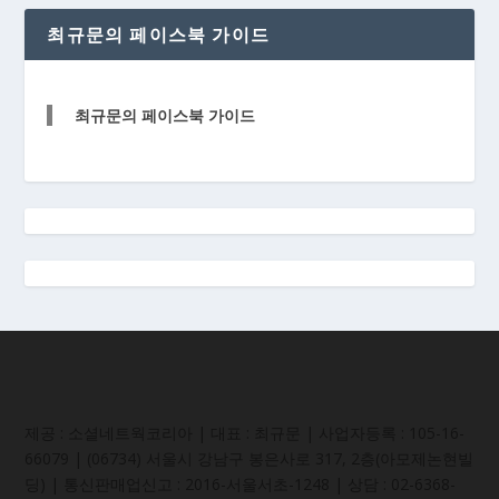
최규문의 페이스북 가이드
최규문의 페이스북 가이드
제공 : 소셜네트웍코리아 | 대표 : 최규문 | 사업자등록 : 105-16-
66079 | (06734) 서울시 강남구 봉은사로 317, 2층(아모제논현빌
딩) | 통신판매업신고 : 2016-서울서초-1248 | 상담 : 02-6368-