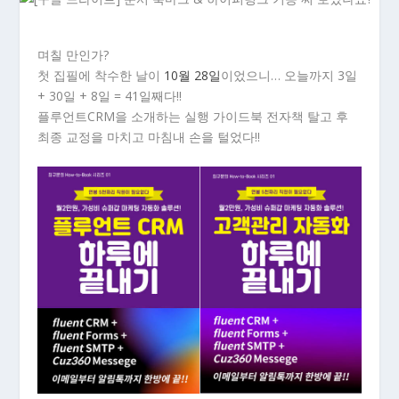
며칠 만인가?
첫 집필에 착수한 날이
10월 28일
이었으니… 오늘까지 3일
+ 30일 + 8일 = 41일째다!!
플루언트CRM을 소개하는 실행 가이드북 전자책 탈고 후
최종 교정을 마치고 마침내 손을 털었다!!