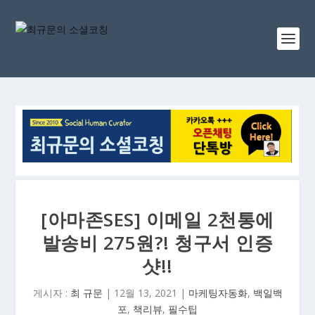
[아마존SES] 이메일 2천통에
발송비 275원?! 청구서 인증
샷!!
게시자 :
최 규문
|
12월 13, 2021
|
마케팅자동화
,
백일백
포
,
책리뷰
,
필수팁