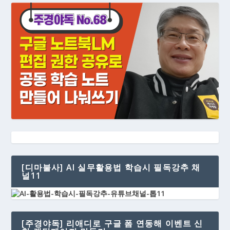
[디마불사] AI 실무활용법 학습시 필독강추 채
널11
[주경야독] 리애디로 구글 폼 연동해 이벤트 신