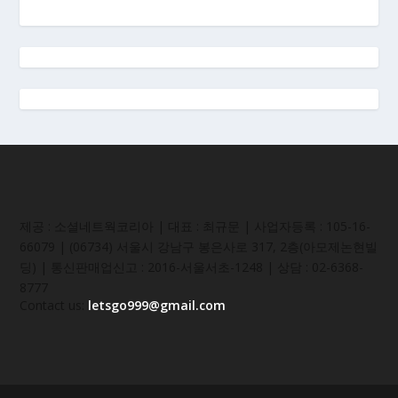
제공 : 소셜네트웍코리아 | 대표 : 최규문 | 사업자등록 : 105-16-
66079 | (06734) 서울시 강남구 봉은사로 317, 2층(아모제논현빌
딩) | 통신판매업신고 : 2016-서울서초-1248 | 상담 : 02-6368-
8777
Contact us:
letsgo999@gmail.com