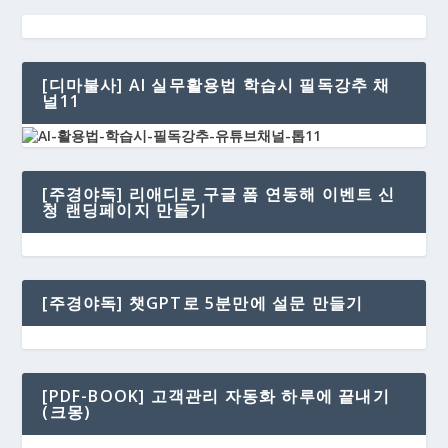
[디마불사] AI 실무활용법 학습시 필독강추 채
널11
[주경야독] 리애디로 구글 폼 연동해 이벤트 신
청 랜딩페이지 만들기
[주경야독] 챗GPT로 5분만에 설문 만들기
[PDF-BOOK] 고객관리 자동화 하루에 끝내기
(크몽)