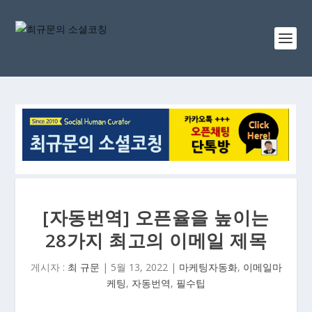
[자동번역] 오픈율을 높이는
28가지 최고의 이메일 제목
게시자 :
최 규문
|
5월 13, 2022
|
마케팅자동화
,
이메일마
케팅
,
자동번역
,
필수팁