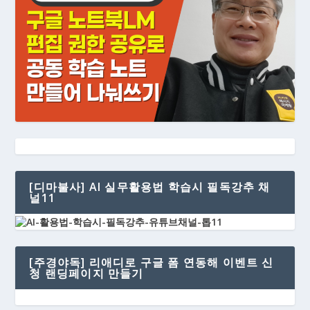
[디마불사] AI 실무활용법 학습시 필독강추 채
널11
[주경야독] 리애디로 구글 폼 연동해 이벤트 신
청 랜딩페이지 만들기