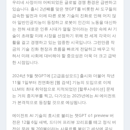
우리네 사정이야 어찌되었든 글로벌 경쟁 환경은 급변하고
있습니다. 출시 2년쨰를 맞은 챗GPT를 비롯한 AI 도구들의
급속한 발전과 이에 따른 로봇 기술의 진화로 인해 머지 않
아 일반인공지능이 등장하고 로봇이 인간의 노동을 대신하
는 전혀 새로운 인류 시대가 열릴 것이라는 전망 속에 AI 기
술이 초래할 미래 시장을 선점하기 위해 전 세계 각국이 사
활을 걸고 경쟁하고 있는 엄중한 시국입니다. 그런만큼 작
금의 기술 진화 현장과 흐름을 빠르게 전달하고 배우고 익
혀서 미래 사회에 대비해야 할 중요성은 더욱 더 크고 급박
한 시점입니다.
2024년 9월 챗GPT에 [고급음성모드] 출시와 더불어 작년
11월 1일부터 전면화된 [웹 검색] 기능의 도입으로 이제
LLM의 최대 취약점으로 지적되었던 [할루시네이션] 문제
는 거의 종지부를 찍고, 다가오는 2025년에는 AI 에이전트
가 본격적으로 등장할 것으로 예상됩니다.
에이전트 AI 기술의 효시로 불리는 챗GPT o1 preview 버
전은 12월 6일 새벽, 드디어 프리뷰 꼬리표를 떼고 정식 버
전이 무려 월 200불이라는 사용료를 붙이고 세상에 공식