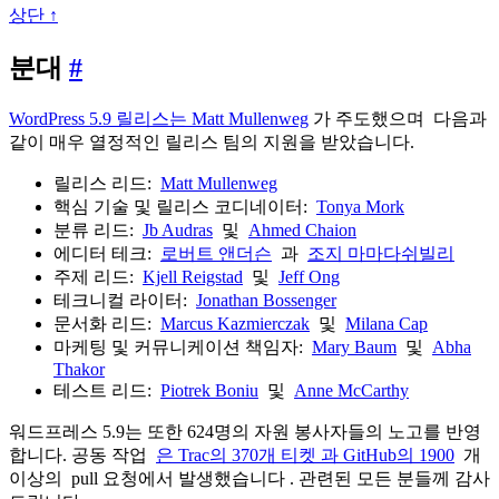
은
아
상단 ↑
현
보
장
분
분대
#
기
가
대
이
WordPress 5.9 릴리스는 Matt Mullenweg
가 주도했으며 다음과
같이 매우 열정적인 릴리스 팀의 지원을 받았습니다.
드
를
릴리스 리드:
Matt Mullenweg
확
핵심 기술 및 릴리스 코디네이터:
Tonya Mork
분류 리드:
Jb Audras
및
Ahmed Chaion
인
에디터 테크:
로버트 앤더슨
과
조지 마마다쉬빌리
하
주제 리드:
Kjell Reigstad
및
Jeff Ong
세
테크니컬 라이터:
Jonathan Bossenger
요!
문서화 리드:
Marcus Kazmierczak
및
Milana Cap
마케팅 및 커뮤니케이션 책임자:
Mary Baum
및
Abha
Thakor
테스트 리드:
Piotrek Boniu
및
Anne McCarthy
워드프레스 5.9는 또한 624명의 자원 봉사자들의 노고를 반영
합니다. 공동 작업
은 Trac의 370개 티켓 과
GitHub의 1900
개
이상의 pull 요청에서 발생했습니다 . 관련된 모든 분들께 감사