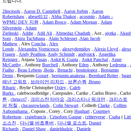
드립니다.
2linctools
,
Aaron D. Campbell
,
Aaron Jorbin
,
Aaron
Robertshaw
,
abesell132
,
Abha Thakor
,
acosmin
,
Adam –
WPMU DEV 지원
,
Adam Bosco
,
Adam Morgan
,
Adam
Silverstein
,
Adam
Zielinski
,
Addie
,
Adil
Ali
,
Ahmedaz
Chaduth
, Aez ,
ajotka
,
Akas
Soni
,
Akira Tachibana
,
Alain Schlesser
,
Alan Jacob
Mathew
, Alex
Concha
,
Alex
Lende
,
Alexandru
Vornicescu
,
alexeydemidov
,
Alexis
Lloyd
,
alexs
Fragen
,
Andy Peatling
,
Andy Schmidt
,
andynick
,
Angelika
Reisiger
,
Anjana
Vasan
,
Ankit K Gupta
,
Ankit Panchal
,
Anne
McCarthy
, Anthony
Burchell
, Anthony
Eden
, Anthony
Ledesma
,
Fialho
,
Beau Lebens
,
Beda
,
Benachi
,
benitolopez
,
Benjamin
Denis
, Benjamin
Gosset
,
benjamin.anakena
,
Bernhard
Reiter
,
bgar
레넌 고워트
,
브라이언 리차드
,
브론슨퀵
,
Bruno
Ribaric
, Brylie Christopher
Oxley
,
Caleb
Burks
,
calebwoodbridge
,
Carepsules
,
Carike
,
Carlos Bravo
,
Carlo
튼
,
chriscct7
,
크리스찬 타마요
,
크리스티나 워크먼
,
크리스토
퍼 처칠
,
clucasrowlands
,
Colin Stewart
, Collieth
Clarke
,
Collins
Agbonghama
,
Copons
,
Corey
,
Cory
Hughart
,
Courtney
Robertson
,
craigfrancis
,
Crisoforo
Gaspar
,
critterverse
,
Csaba
(
Lit
소스친
,
다니엘 바흐후버
,
다니엘 포스트
,
Daniel
Richards
,
Daniel Shaw
,
danieldudzic
,
Daniele