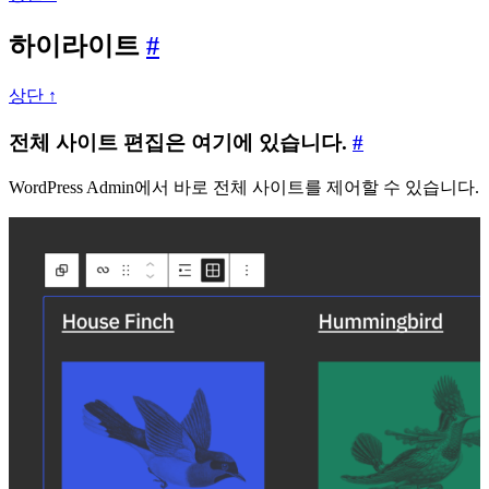
하
하이라이트
#
이
상단 ↑
라
전
전체 사이트 편집은 여기에 있습니다.
#
이
체
트
WordPress Admin에서 바로 전체 사이트를 제어할 수 있습니다.
사
이
트
편
집
은
여
기
에
있
습