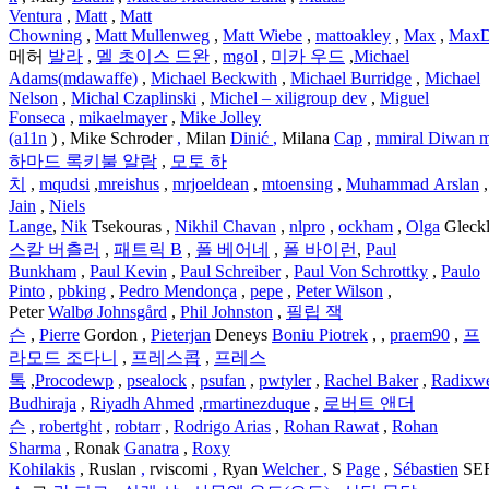
Ventura
,
Matt
,
Matt
Chowning
,
Matt
Mullenweg
,
Matt
Wiebe
,
mattoakley
,
Max
,
Max
메허
발라
,
멜 초이스 드완
,
mgol
,
미카 우드
,
Michael
Adams(mdawaffe)
,
Michael Beckwith
,
Michael Burridge
,
Michael
Nelson
,
Michal Czaplinski
,
Michel – xiligroup dev
,
Miguel
Fonseca
,
mikaelmayer
,
Mike Jolley
(a11n
) , Mike Schroder
,
Milan
Dinić
,
Milana
Cap
,
mmiral
Diwan
m
하마드 록키불 알람
,
모토 하
치
,
mqudsi
,
mreishus
,
mrjoeldean
,
mtoensing
,
Muhammad
Arslan
Jain
,
Niels
Lange
,
Nik
Tsekouras ,
Nikhil
Chavan
,
nlpro
,
ockham
,
Olga
Gleckl
스칼 버츨러
,
패트릭 B
,
폴 베어네
,
폴 바이런
,
Paul
Bunkham
,
Paul Kevin
,
Paul Schreiber
,
Paul Von Schrottky
,
Paulo
Pinto
,
pbking
,
Pedro Mendonça
,
pepe
,
Peter Wilson
,
Peter
Walbø
Johnsgård
,
Phil Johnston
,
필립 잭
슨
,
Pierre
Gordon ,
Pieterjan
Deneys
Boniu
Piotrek
, ,
praem90
,
프
라모드 조다니
,
프레스콥
,
프레스
톡
,
Procodewp
,
psealock
,
psufan
,
pwtyler
,
Rachel
Baker
,
Radixw
Budhiraja
,
Riyadh Ahmed
,
rmartinezduque
,
로버트 앤더
슨
,
robertght
,
robtarr
,
Rodrigo Arias
,
Rohan Rawat
,
Rohan
Sharma
, Ronak
Ganatra
,
Roxy
Kohilakis
, Ruslan
,
rviscomi
,
Ryan
Welcher
,
S
Page
,
Sébastien
SE