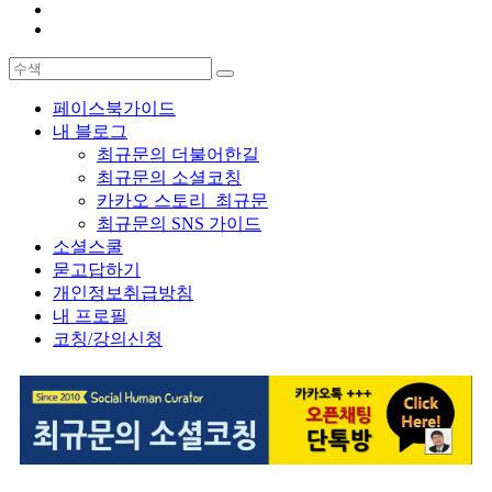
페이스북가이드
내 블로그
최규문의 더불어한길
최규문의 소셜코칭
카카오 스토리_최규문
최규문의 SNS 가이드
소셜스쿨
묻고답하기
개인정보취급방침
내 프로필
코칭/강의신청