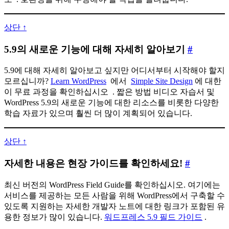
갤
러
상단 ↑
리
5.9
5.9의 새로운 기능에 대해 자세히 알아보기
#
블
의
록
5.9에 대해 자세히 알아보고 싶지만 어디서부터 시작해야 할지
새
모르십니까?
Learn WordPress
에서
Simple Site Design
에 대한
로
이 무료 과정을 확인하십시오 . 짧은 방법 비디오 자습서 및
운
WordPress 5.9의 새로운 기능에 대한 리소스를 비롯한 다양한
기
학습 자료가 있으며 훨씬 더 많이 계획되어 있습니다.
능
에
상단 ↑
대
자
자세한 내용은 현장 가이드를 확인하세요!
#
해
세
자
최신 버전의 WordPress Field Guide를 확인하십시오. 여기에는
한
세
서비스를 제공하는 모든 사람을 위해 WordPress에서 구축할 수
내
히
있도록 지원하는 자세한 개발자 노트에 대한 링크가 포함된 유
용
용한 정보가 많이 있습니다.
워드프레스 5.9 필드 가이드
.
알