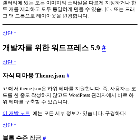
갤러리에 있는 모든 이미지의 스타일을 다르게 지정하거나 한
러
두 개를 제외하고 모두 동일하게 만들 수 있습니다. 또는 드래
리
그 앤 드롭으로 레이아웃을 변경합니다.
블
록
상단 ↑
개
개발자를 위한 워드프레스 5.9
#
발
상단 ↑
자
자
자식 테마용 Theme.json
#
를
식
위
5.9에서 theme.json은 하위 테마를 지원합니다. 즉, 사용자는 코
테
드를 한 줄도 작성하지 않고도 WordPress 관리자에서 바로 하
한
마
위 테마를 구축할 수 있습니다.
워
용
이 개발 노트
에는 모든 세부 정보가 있습니다. 구경하다!
Theme.json
드
상단 ↑
프
레
블
블록 수준 잠금
#