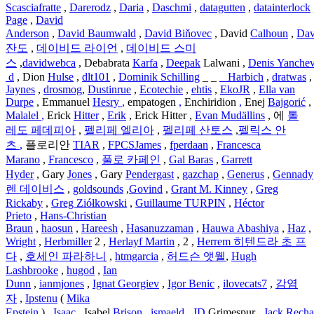
Scasciafratte
,
Darerodz
,
Daria
,
Daschmi
,
datagutten
,
datainterlock
Page
,
David
Anderson
,
David
Baumwald
,
David
Biňovec
, David
Calhoun
,
Dav
잔도
,
데이비드 라이언
,
데이비드 스미
스
,
davidwebca
, Debabrata
Karfa
,
Deepak
Lalwani ,
Denis
Yanchev
d
, Dion
Hulse
,
dlt101
,
Dominik
Schilling
_ _
_
Harbich
,
dratwas
Jaynes
,
drosmog
,
Dustinrue
,
Ecotechie
,
ehtis
,
EkoJR
,
Ella van
Durpe
, Emmanuel
Hesry
,
empatogen
,
Enchiridion
,
Enej
Bajgorić
,
Malalel
,
Erick
Hitter
,
Erik
, Erick Hitter ,
Evan
Mudällins
, 에
톨
레도
페데피아
,
펠리페 엘리아
,
펠리페 산토스
,
펠릭스 안
츠
,
플로리안
TIAR
,
FPCSJames
,
fperdaan
,
Francesca
Marano
,
Francesco
,
풀로
카페인
,
Gal Baras
,
Garrett
Hyder
, Gary
Jones
, Gary
Pendergast
,
gazchap
,
Generus
,
Gennady
렌 데이비스
,
goldsounds
,
Govind
,
Grant M. Kinney
,
Greg
Rickaby
,
Greg Ziółkowski
,
Guillaume TURPIN
,
Héctor
Prieto
,
Hans-Christian
Braun
,
haosun
,
Hareesh
,
Hasanuzzaman
,
Hauwa
Abashiya
,
Haz
,
Wright
,
Herbmiller
2 ,
Herlayf
Martin
, 2 ,
Herrem 히텐드라 초
프
다
,
호세인 파라하니
,
htmgarcia
,
허드슨 앳웰
,
Hugh
Lashbrooke
,
hugod
,
Ian
Dunn
,
ianmjones
,
Ignat
Georgiev
,
Igor
Benic
,
ilovecats7
,
감염
자
,
Ipstenu
(
Mika
Epstein
) ,
Isaac
, Isabel
Brison
,
ismaeld
,
JD
Grimespur ,
Jack
Rech