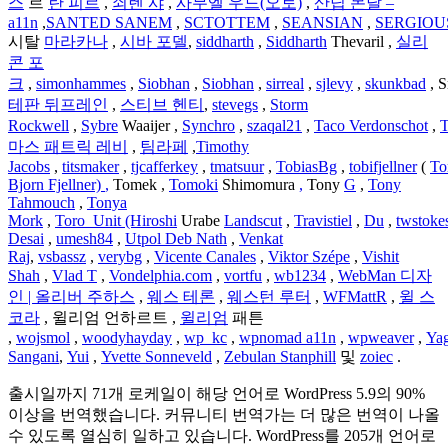
스
르
란
피르
,
쇠렌
샤
,
사무엘 우드(오토)
,
산딥 몬달 –
a11n
,
SANTED
SANEM
,
SCTOTTEM
,
SEANSIAN
,
SERGIOU
시탈
마라카나
,
시바 포델
,
siddharth
,
Siddharth
Thevaril ,
실리
콘
포
크
,
simonhammes
,
Siobhan
,
Siobhan
,
sirreal
,
sjlevy
,
skunkbad
, 
테판
뒤프레인
,
스티브 헨티
,
stevegs
,
Storm
Rockwell
,
Sybre
Waaijer ,
Synchro
,
szaqal21
,
Taco
Verdonschot
,
T
마스 패트릭 레비
,
팀라페
,
Timothy
Jacobs
,
titsmaker
,
tjcafferkey
,
tmatsuur
,
TobiasBg
,
tobifjellner
(
To
Bjorn Fjellner)
,
Tomek ,
Tomoki
Shimomura
,
Tony
G
,
Tony
Tahmouch
,
Tonya
Mork
,
Toro_Unit
(Hiroshi
Urabe
Landscut
,
Travistiel
,
Du
,
twstoke
Desai
,
umesh84
,
Utpol Deb Nath
,
Venkat
Raj
,
vsbassz
,
verybg
,
Vicente Canales
,
Viktor Szépe
,
Vishit
Shah
,
Vlad T
,
Vondelphia.com
,
vortfu
,
wb1234
,
WebMan 디자
인 | 올리버 주하스
,
웨스 테론
,
웨스턴 루터
,
WFMattR
,
윌 스
코라
, 윌리엄 언하르트 ,
윌리엄
패튼
,
wojsmol
,
woodyhayday
,
wp_kc
,
wpnomad
a11n
,
wpweaver
,
Ya
Sangani
,
Yui
,
Yvette Sonneveld
,
Zebulan Stanphill
및
zoiec
.
출시일까지 71개 로케일이 해당 언어로 WordPress 5.9의 90%
이상을 번역했습니다. 커뮤니티 번역가는 더 많은 번역이 나올
수 있도록 열심히 일하고 있습니다. WordPress를 205개 언어로