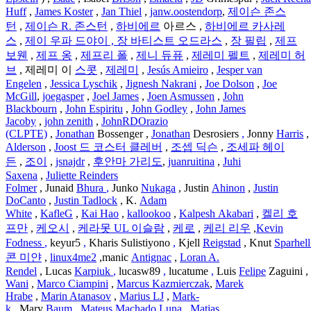
Huff
,
James Koster
,
Jan Thiel
,
janw.oostendorp
,
제이슨 존스
턴
,
제이슨 R. 존스턴
,
하비에르
아르스 ,
하비에르 카사레
스
,
제이 우파 드야이 , 장
바티스트 오드라스
,
장 필립
,
제프
보웬
,
제프 옹
,
제프리 폴
,
제니 듀퓨
,
제레미 펠트
,
제레미 허
브
, 제레미 이
스콧
,
제레미
,
Jesús Amieiro
,
Jesper van
Engelen
,
Jessica Lyschik
,
Jignesh Nakrani
,
Joe Dolson
,
Joe
McGill
,
joegasper
,
Joel James
,
Joen Asmussen
,
John
Blackbourn
,
John Espiritu
,
John Godley
,
John James
Jacoby
,
john zenith
,
JohnRDOrazio
(CLPTE)
,
Jonathan
Bossenger ,
Jonathan
Desrosiers
,
Jonny
Harris
Alderson
,
Joost 드
코스터
클레버
,
조셉 딕슨
,
조세파 헤이
든
,
조이
,
jsnajdr
,
후안마 가리도
,
juanruitina
,
Juhi
Saxena
,
Juliette Reinders
Folmer
, Junaid
Bhura
,
Junko
Nukaga
, Justin
Ahinon
,
Justin
DoCanto
,
Justin Tadlock
, K.
Adam
White
,
KafleG
,
Kai
Hao
,
kallookoo
,
Kalpesh
Akabari
,
켈리 호
프만
,
케오시
,
케라못 UL 이슬람
,
케로
,
케리 리우
,
Kevin
Fodness
,
keyur5
,
Kharis Sulistiyono
,
Kjell
Reigstad
, Knut
Sparhel
콘 미얀
,
linux4me2
,manic
Antignac
,
Loran A.
Rendel
, Lucas
Karpiuk
,
lucasw89
,
lucatume
,
Luis
Felipe
Zaguini ,
Wani
,
Marco Ciampini
,
Marcus Kazmierczak
,
Marek
Hrabe
,
Marin Atanasov
,
Marius LJ
,
Mark-
k
, Mary
Baum
,
Mateus Machado Luna
,
Matias