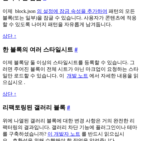
록
스
이제 block.json
의 설정에 잠금 속성을 추가하여
패턴의 모든
수
5.9
블록(또는 일부)을 잠글 수 있습니다. 사용자가 콘텐츠에 적응
준
할 수 있도록 나머지 패턴을 자유롭게 남겨둡니다.
잠
상단 ↑
금
블
한 블록의 여러 스타일시트
#
록
이제 블록당 둘 이상의 스타일시트를 등록할 수 있습니다. 그
의
러면 주어진 블록이 전체 시트가 아닌 마크업이 요청하는 스타
여
일만 로드할 수 있습니다. 이
개발 노트
에서 자세한 내용을 읽
러
으십시오 .
스
상단 ↑
타
일
리
리팩토링된 갤러리 블록
#
시
팩
위에 나열된 갤러리 블록에 대한 변경 사항은 거의 완전한 리
트
토
팩터링의 결과입니다. 갤러리 차단 기능에 플러그인이나 테마
링
를 구축하셨습니까?
이 개발자 노트
를 반드시 읽으십시
된
오 . 호환성을 위해 수행해야 할 작업을 알려줍니다.