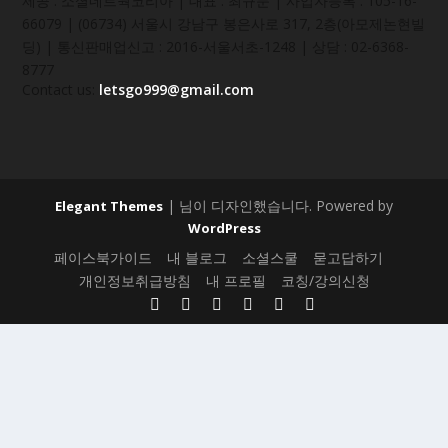
제공 : 소셜네트웍코리아 | 대표 : 최규문 | 사업자등록 : 105-16-
66079 | (06734) 서울시 강남구 봉은사로 317, 2층(아모제논현빌
딩) | 통신판매업신고 : 2016-서울서초-1248 | 상담 : 02-6368-
8777
Contact us:
letsgo999@gmail.com
| 님이 디자인했습니다. Powered by
Elegant Themes
WordPress
페이스북가이드
내 블로그
소셜스쿨
묻고답하기
개인정보취급방침
내 프로필
코칭/강의신청