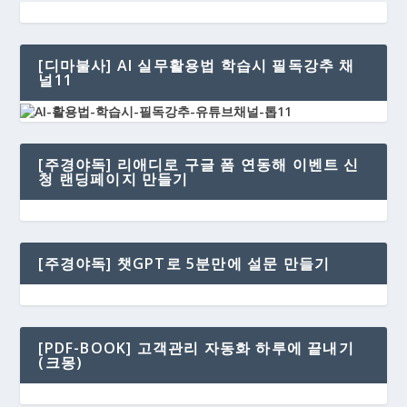
[디마불사] AI 실무활용법 학습시 필독강추 채
널11
[주경야독] 리애디로 구글 폼 연동해 이벤트 신
청 랜딩페이지 만들기
[주경야독] 챗GPT로 5분만에 설문 만들기
[PDF-BOOK] 고객관리 자동화 하루에 끝내기
(크몽)