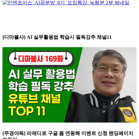
[디마불사] AI 실무활용법 학습시 필독강추 채널11
[주경야독] 리애디로 구글 폼 연동해 이벤트 신청 랜딩페이지