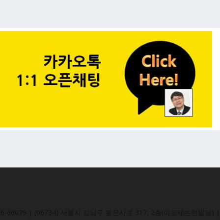
-66079 | (06734) 서울시 강남구 봉은사로 317, 2층(아모제논현빌딩) | 