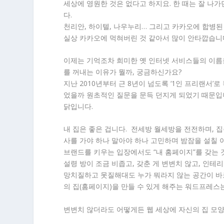
세상에 영원한 것은 없다고 하지요. 한 때는 잘 나
다.
천리안, 하이텔, 나우누리… 그리고 카카오에 합병된 
실상 카카오에 먹혀버린 것 같아서 많이 안타깝습니
이제는 기억조차 희미한 옛 인터넷 서비스들의 이름을
를 꺼내는 이유가 뭘까, 궁금하신가요?
지난 2010년부터 근 8년이 넘도록 ‘1인 프리랜서
었을까 원초적인 질문을 문득 던지게 되었기 때문입니
닭입니다.
내 집은 좋은 겁니다. 전세방 월세방을 전전하며, 집
사를 가야 하나 말아야 하나 고민하며 밤잠을 설칠
브랜드를 키우는 입장에서도 “내 홈페이지”를 갖는 
설령 방이 조금 비좁고, 갖춘 게 변변치 않고, 인테
망치질하고 못질해대도 누가 뭐라지 않는 공간이 바로
의 집(홈페이지)을 만들 수 있게 해주는 워드프레스
변변치 않더라도 어떻게든 웹 세상에 자신의 집 모양을