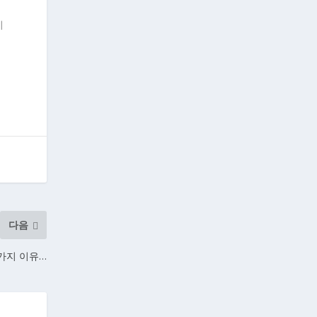
서
기
오
다음
3가지 이유…