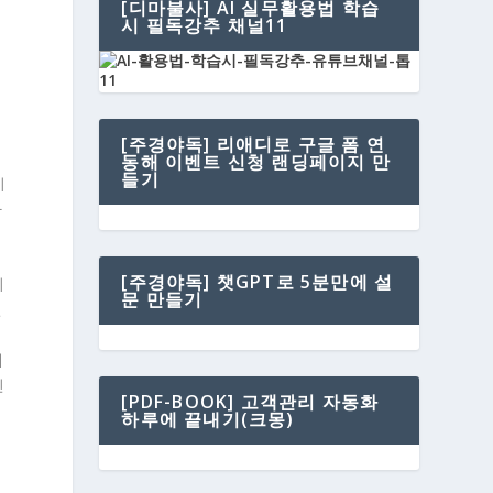
[디마불사] AI 실무활용법 학습
니
시 필독강추 채널11
[주경야독] 리애디로 구글 폼 연
동해 이벤트 신청 랜딩페이지 만
들기
이
까
[주경야독] 챗GPT로 5분만에 설
이
문 만들기
인
에
신
[PDF-BOOK] 고객관리 자동화
하루에 끝내기(크몽)