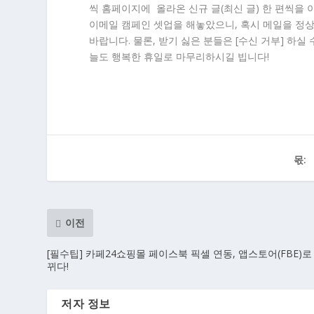
씩 홈페이지에 올라온 신규 글(최신 글) 한 편씩을
이메일 캠페인 셋업을 해놓았으니, 혹시 메일을 정
바랍니다. 물론, 받기 싫은 분들은 [수신 거부] 하실
늘도 행복한 휴일로 마무리하시길 빕니다!
몫:
이전
[필수팁] 카페24쇼핑몰 페이스북 픽셀 연동, 앱스토어(FBE)로
뀌다!
저자 정보