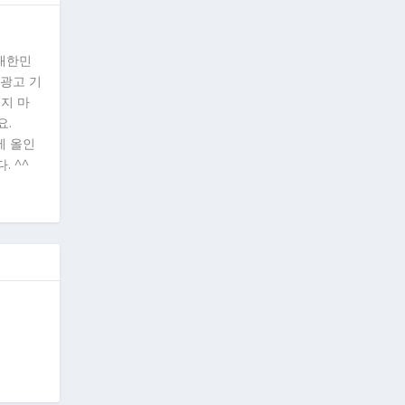
"대한민
 광고 기
시지 마
요.
에 올인
. ^^