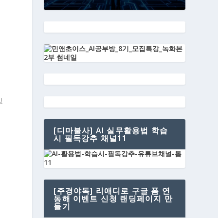
있
[디마불사] AI 실무활용법 학습
시 필독강추 채널11
[주경야독] 리애디로 구글 폼 연
동해 이벤트 신청 랜딩페이지 만
들기
만