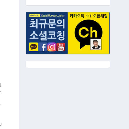
정
지
같
술
하
0