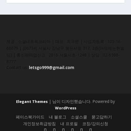
제공 : 소셜네트웍코리아 | 대표 : 최규문 | 사업자등록 : 105-16-
66079 | (06734) 서울시 강남구 봉은사로 317, 2층(아모제논현빌
딩) | 통신판매업신고 : 2016-서울서초-1248 | 상담 : 02-6368-
8777
Contact us:
letsgo999@gmail.com
| 님이 디자인했습니다. Powered by
Elegant Themes
WordPress
페이스북가이드
내 블로그
소셜스쿨
묻고답하기
개인정보취급방침
내 프로필
코칭/강의신청