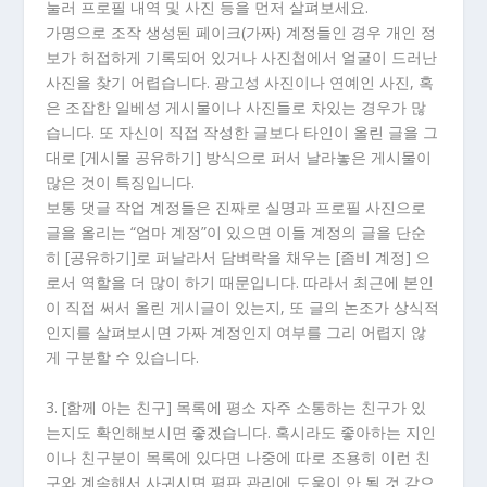
눌러 프로필 내역 및 사진 등을 먼저 살펴보세요.
가명으로 조작 생성된 페이크(가짜) 계정들인 경우 개인 정
보가 허접하게 기록되어 있거나 사진첩에서 얼굴이 드러난
사진을 찾기 어렵습니다. 광고성 사진이나 연예인 사진, 혹
은 조잡한 일베성 게시물이나 사진들로 차있는 경우가 많
습니다. 또 자신이 직접 작성한 글보다 타인이 올린 글을 그
대로 [게시물 공유하기] 방식으로 퍼서 날라놓은 게시물이
많은 것이 특징입니다.
보통 댓글 작업 계정들은 진짜로 실명과 프로필 사진으로
글을 올리는 “엄마 계정”이 있으면 이들 계정의 글을 단순
히 [공유하기]로 퍼날라서 담벼락을 채우는 [좀비 계정] 으
로서 역할을 더 많이 하기 때문입니다. 따라서 최근에 본인
이 직접 써서 올린 게시글이 있는지, 또 글의 논조가 상식적
인지를 살펴보시면 가짜 계정인지 여부를 그리 어렵지 않
게 구분할 수 있습니다.
3. [함께 아는 친구] 목록에 평소 자주 소통하는 친구가 있
는지도 확인해보시면 좋겠습니다. 혹시라도 좋아하는 지인
이나 친구분이 목록에 있다면 나중에 따로 조용히 이런 친
구와 계속해서 사귀시면 평판 관리에 도움이 안 될 것 같으