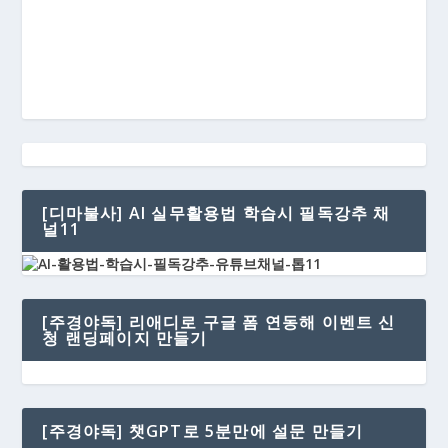
[디마불사] AI 실무활용법 학습시 필독강추 채
널11
[주경야독] 리애디로 구글 폼 연동해 이벤트 신
청 랜딩페이지 만들기
[주경야독] 챗GPT로 5분만에 설문 만들기