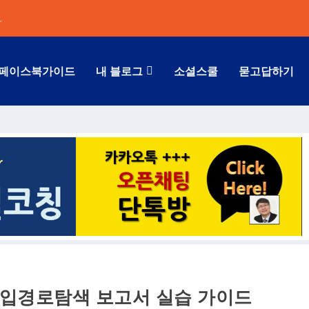
.
페이스북가이드
내 블로그
소셜스쿨
묻고답하기
 유입경로탐색 보고서 실습 가이드