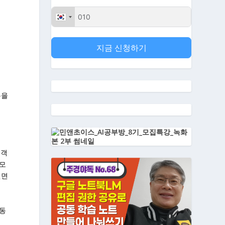
지금 신청하기
용을
들
고객
 모
전면
행동