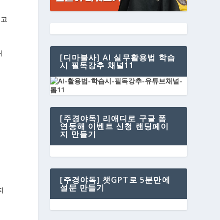
보고
내
[디마불사] AI 실무활용법 학습
]
시 필독강추 채널11
[주경야독] 리애디로 구글 폼
연동해 이벤트 신청 랜딩페이
지 만들기
[주경야독] 챗GPT로 5분만에
설문 만들기
지