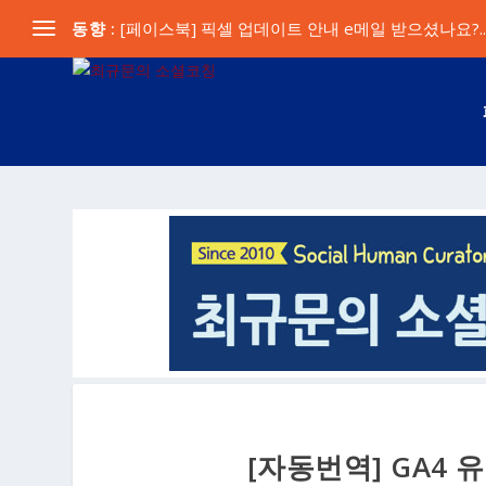
동향 :
[페이스북] 픽셀 업데이트 안내 e메일 받으셨나요?..
[자동번역] GA4