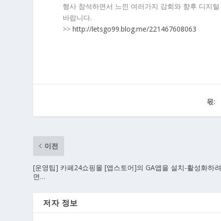
행사 참석하면서 느낀 여러가지 감회와 향후 디지털
바랍니다.
>>
http://letsgo99.blog.me/221467608063
몫:
이전
[운영팁] 카페24쇼핑몰 [앱스토어]의 GA앱을 설치-활성화하
면…
저자 정보