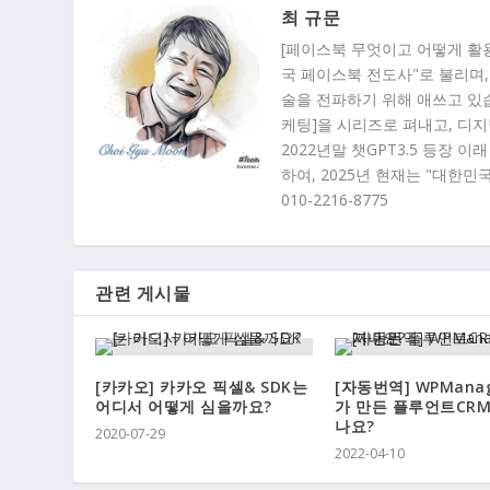
최 규문
[페이스북 무엇이고 어떻게 활
국 페이스북 전도사"로 불리며,
술을 전파하기 위해 애쓰고 있습니
케팅]을 시리즈로 펴내고, 디
2022년말 챗GPT3.5 등장 
하여, 2025년 현재는 "대한민
010-2216-8775
관련 게시물
[카카오] 카카오 픽셀& SDK는
[자동번역] WPManag
어디서 어떻게 심을까요?
가 만든 플루언트CR
나요?
2020-07-29
2022-04-10