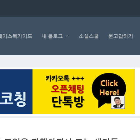
페이스북가이드
내 블로그
소셜스쿨
묻고답하기