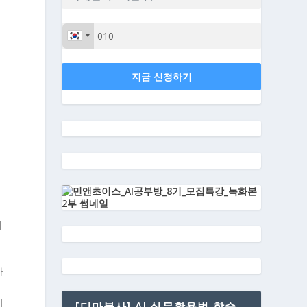
지금 신청하기
제
메
게
하
이
[디마불사] AI 실무활용법 학습