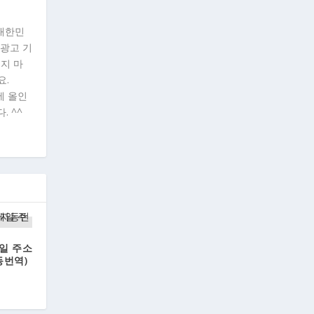
"대한민
 광고 기
시지 마
요.
에 올인
. ^^
일 주소
동번역)