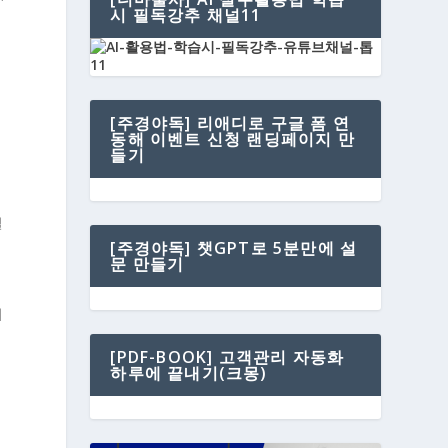
시 필독강추 채널11
폼
[주경야독] 리애디로 구글 폼 연
동해 이벤트 신청 랜딩페이지 만
들기
일
[주경야독] 챗GPT로 5분만에 설
문 만들기
이
[PDF-BOOK] 고객관리 자동화
하루에 끝내기(크몽)