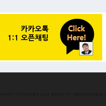
-66079 | (06734) 서울시 강남구 봉은사로 317, 2층(아모제논현빌딩) | 