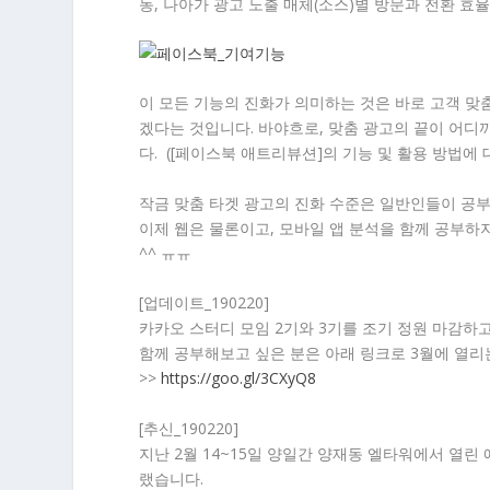
동, 나아가 광고 노출 매체(소스)별 방문과 전환 효
이 모든 기능의 진화가 의미하는 것은 바로 고객 
겠다는 것입니다. 바야흐로, 맞춤 광고의 끝이 어디
다. ([페이스북 애트리뷰션]의 기능 및 활용 방법에
작금 맞춤 타겟 광고의 진화 수준은 일반인들이 공부
이제 웹은 물론이고, 모바일 앱 분석을 함께 공부하
^^ ㅠㅠ
[업데이트_190220]
카카오 스터디 모임 2기와 3기를 조기 정원 마감하고
함께 공부해보고 싶은 분은 아래 링크로 3월에 열리는
>>
https://goo.gl/3CXyQ8
[추신_190220]
지난 2월 14~15일 양일간 양재동 엘타워에서 열린
랬습니다.