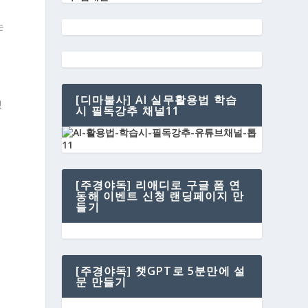
는
[디마불사] AI 실무활용법 학습
겠
시 필독강추 채널11
터
[주경야독] 리애디로 구글 폼 연
동해 이벤트 신청 랜딩페이지 만
검
들기
[주경야독] 챗GPT로 5분만에 설
문 만들기