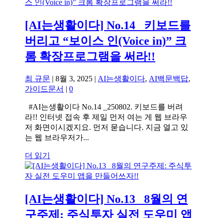
[AI는생활이다] No.14 _키보드를
버리고 “보이스 인(Voice in)” 크
롬 확장프로그램을 써라!!
최 규문
|
8월 3, 2025
|
AI는생활이다
,
AI백문백답
,
가이드문서
|
0
#AI는생활이다 No.14 _250802. 키보드를 버려
라!! 인터넷 접속 후 제일 먼저 여는 게 웹 브라우
저 화면이시겠지요. 먼저 묻습니다. 지금 열고 있
는 웹 브라우저가...
더 읽기
[AI는생활이다] No.13 _8월의 연
구주제: 주식투자 실전 도우미 앱