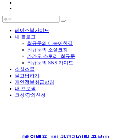
페이스북가이드
내 블로그
최규문의 더불어한길
최규문의 소셜코칭
카카오 스토리_최규문
최규문의 SNS 가이드
소셜스쿨
묻고답하기
개인정보취급방침
내 프로필
코칭/강의신청
[백일백포_10] 카피라이팅 공부(1)-