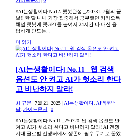
가이드문서
|
0
#AI는생활이다 No12. 챗봇완성 _250731. 7월의 끝
날!! 한 달 내내 가장 집중해서 공부했던 카카오톡
채널 챗봇에 챗GPT를 붙여서 24시간 나 대신 응
답하게 만드는...
더 읽기
[AI는생활이다] No.11 _웹 검색
옵션도 안 켜고 AI가 헛소리 한다
고 비난하지 말라!
최 규문
|
7월 21, 2025
|
AI는생활이다
,
AI백문백
답
,
가이드문서
|
0
#AI는생활이다 No.11 _250720. 웹 검색 옵션도 안
켜고 AI가 헛소리 한다고 비난하지 말라! AI 전쟁
시대 글로벌 전쟁터에서 생존에 필수 무기로 꼽았