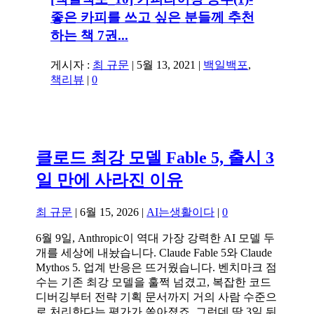
좋은 카피를 쓰고 싶은 분들께 추천
하는 책 7권...
게시자 :
최 규문
|
5월 13, 2021
|
백일백포
,
책리뷰
|
0
클로드 최강 모델 Fable 5, 출시 3
일 만에 사라진 이유
최 규문
|
6월 15, 2026
|
AI는생활이다
|
0
6월 9일, Anthropic이 역대 가장 강력한 AI 모델 두
개를 세상에 내놨습니다. Claude Fable 5와 Claude
Mythos 5. 업계 반응은 뜨거웠습니다. 벤치마크 점
수는 기존 최강 모델을 훌쩍 넘겼고, 복잡한 코드
디버깅부터 전략 기획 문서까지 거의 사람 수준으
로 처리한다는 평가가 쏟아졌죠. 그런데 딱 3일 뒤