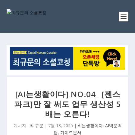
[AI는생활이다] NO.04_ [젠스
파크]만 잘 써도 업무 생산성 5
배는 오른다!
게시자 :
최 규문
|
7월 13, 2025
|
AI는생활이다
,
AI백문백
답
,
가이드문서