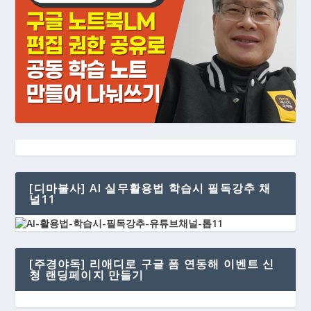
[디마불사] AI 실무활용법 학습시 필독강추 채
널11
[주경야독] 리애디로 구글 폼 연동해 이벤트 신
청 랜딩페이지 만들기