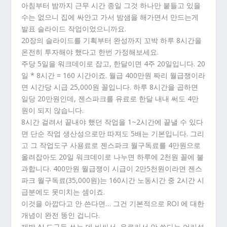
아침부터 밤까지 근무 시간 종일 그것 하나만 붙들고 있을
수는 없으니 집에 싸안고 가서 밤샘을 해가면서 만드는게
발표 슬라이드 작업이었으니까요.
20장의 슬라이드를 기획부터 완성까지 꼬박 하루 8시간을
온전히 투자해야 했다고 한번 가정해보세요.
주당 5일을 워크데이로 잡고, 한달이면 4주 20일입니다. 20
일 * 8시간 = 160 시간이죠. 월급 400만원 짜리 월급쟁이라
면 시간당 시급 25,000원 꼴입니다. 하루 8시간을 곱하면
일당 20만원인데, 젠스파크를 유료로 한달 내내 써도 4만
원이 되지 않습니다.
8시간 걸려서 끝내야 했던 작업을 1~2시간에 끝낼 수 있다
면 단순 작업 생산성으로만 따져도 5배는 기본입니다. 그리
고 그 작업도구 사용료로 젠스파크 월구독료를 4만원으로
올려잡아도 20일 워크데이로 나누면 하루에 2천원 꼴에 불
과합니다. 400만원 월급쟁이 시급이 2만5천원이라면 젠스
파크 월구독료(35,000원)는 160시간 노동시간 중 2시간 시
급분에도 못미치는 셈이죠.
이것을 아깝다고 안 쓴다면… 그건 기본적으로 ROI 에 대한
개념이 완전 똥인 겁니다.
제발 AI 도구들 쓰는 데 비싸서, 유료라서 안 쓴다는 어리석