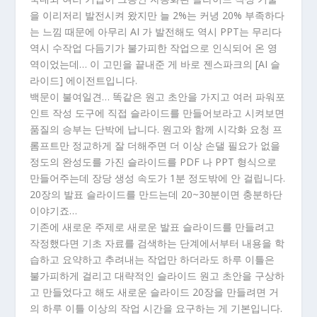
을 이리저리 발전시켜 왔지만 늘 2%는 커녕 20% 부족하다
는 느낌 때문에 아무리 AI 가 발전해도 역시 PPT는 무리다
역시 수작업 다듬기가 불가피한 작업으로 인식되어 온 영
역이었는데… 이 고민을 끝내준 게 바로 젠스파크의 [AI 슬
라이드] 에이전트입니다.
백문이 불여일견… 똑같은 원고 초안을 가지고 여러 파워포
인트 작성 도구에 직접 슬라이드를 만들어보라고 시켜보면
품질의 승부는 단박에 납니다. 원고와 함께 시각화 요청 프
롬프트만 정교하게 잘 더해주면 더 이상 손댈 필요가 없을
정도의 완성도를 가진 슬라이드를 PDF 나 PPT 형식으로
만들어주는데 장당 생성 속도가 1분 정도밖에 안 걸립니다.
20장의 발표 슬라이드를 만드는데 20~30분이면 충분하단
이야기죠…
기존에 새로운 주제로 새로운 발표 슬라이드를 만들려고
작정했다면 기초 자료를 검색하는 단계에서부터 내용을 학
습하고 요약하고 추려내는 작업만 하더라도 하루 이틀은
불가피하게 걸리고 대략적인 슬라이드 원고 초안을 구상하
고 만들었다고 해도 새로운 슬라이드 20장을 만들려면 거
의 하루 이틀 이상의 작업 시간을 요구하는 게 기본입니다.