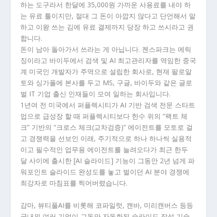
하는 도구라서 한달에 35,000원 가까운 사용료를 내야 하
는 유료 툴이지만, 절대 그 돈이 아깝지 않다고 단언해서 말
하고 이왕 쓰는 김에 유료 결제까지 당장 하고 쓰시라고 권
합니다.
돈이 남아 돌아가서 쓰라는 게 아닙니다. 젠스파크는 에릭
징이라고 바이두에서 검색 및 AI 최고관리자를 역임한 중국
계 미국인 개발자가 주역으로 설립한 회사로, 현재 팔로알
토와 싱가폴에 본사를 두고 MS, 구글, 바이두와 같은 글로
벌 IT 기업 출신 인재들이 모여 일하는 회사입니다.
1년여 전 미국에서 퍼플렉시티가 AI 기반 검색 전문 스타트
업으로 급성장 할 때 퍼플렉시티보다 한수 위의 “팩트 체
크” 기반의 “크로스 체크(교차검증)” 에이전트를 모토로 걸
고 경쟁력을 선보인 이래, 주기적으로 하나 하나씩 실용적
이고 필수적인 업무용 에이전트를 늘려오다가 최근 한두
달 사이에 출시한 [AI 슬라이드] 기능이 그동안 2년 넘게 파
워포인트 슬라이드 완성도를 놓고 벌이던 AI 분야 경쟁에
최강자로 마침표를 찍어버렸습니다.
감마, 뷰티풀AI를 비롯해 코파일럿, 캔바, 미리캔버스 등등
국내외 여러 기업이 그동안 자동화된 슬라이드 작성 기술