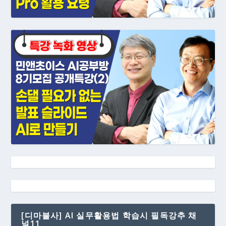
[디마불사] AI 실무활용법 학습시 필독강추 채
널11