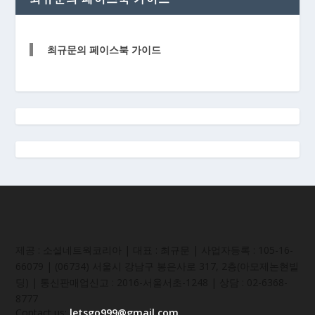
최규문의 페이스북 가이드
제공 : 소셜네트웍코리아 | 대표 : 최규문 | 사업자등록 : 105-16-
66079 | (06734) 서울시 강남구 봉은사로 317, 2층(아모제논현빌
딩) | 통신판매업신고 : 2016-서울서초-1248 | 상담 : 02-6368-
8777
Contact us:
letsgo999@gmail.com