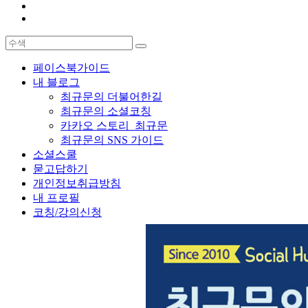
페이스북가이드
내 블로그
최규문의 더불어한길
최규문의 소셜코칭
카카오 스토리_최규문
최규문의 SNS 가이드
소셜스쿨
묻고답하기
개인정보취급방침
내 프로필
코칭/강의신청