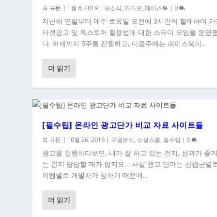
최 규문
|
1월 6, 2019
|
새소식
,
카카오
,
페이스북
|
0
지난해 연말부터 매주 토요일 오전에 3시간씩 할애하여 
타겟광고 및 톡스토어 활용법에 대한 스터디 모임을 운영
다. 어제까지 3주를 진행하고, 다음주에는 페이스북이...
더 읽기
[필수팁] 온라인 광고단가 비교 자료 사이트들
최 규문
|
10월 26, 2016
|
구글분석
,
소셜스쿨
,
필수팁
|
0
광고를 집행하다보면, 내가 잘 하고 있는 건지, 성과가 좋
는 건지 답답할 때가 많지요… 사실 광고 단가는 산업군별로
이템별로 개별차가 심하기 때문에...
더 읽기