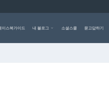
페이스북가이드
내 블로그
소셜스쿨
묻고답하기