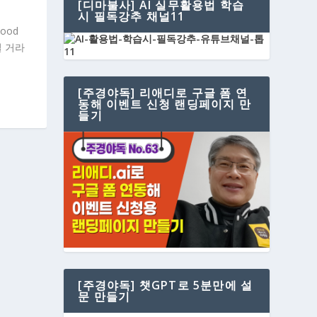
[디마불사] AI 실무활용법 학습
시 필독강추 채널11
ood
아닐 거라
[주경야독] 리애디로 구글 폼 연
동해 이벤트 신청 랜딩페이지 만
들기
[주경야독] 챗GPT로 5분만에 설
문 만들기