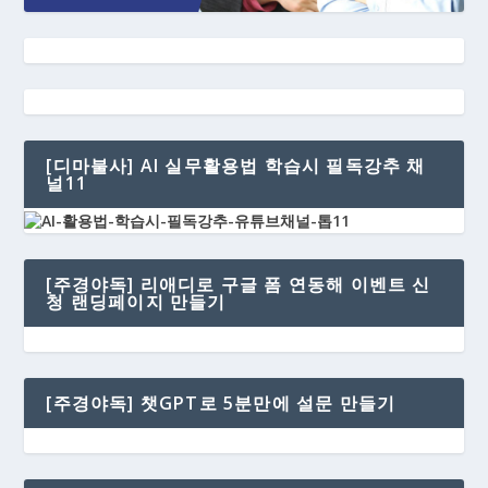
[디마불사] AI 실무활용법 학습시 필독강추 채
널11
[주경야독] 리애디로 구글 폼 연동해 이벤트 신
청 랜딩페이지 만들기
[주경야독] 챗GPT로 5분만에 설문 만들기