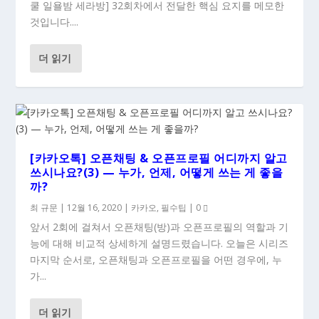
쿨 일욜밤 세라방] 32회차에서 전달한 핵심 요지를 메모한
것입니다....
더 읽기
[카카오톡] 오픈채팅 & 오픈프로필 어디까지 알고
쓰시나요?(3) — 누가, 언제, 어떻게 쓰는 게 좋을
까?
최 규문
|
12월 16, 2020
|
카카오
,
필수팁
|
0
앞서 2회에 걸쳐서 오픈채팅(방)과 오픈프로필의 역할과 기
능에 대해 비교적 상세하게 설명드렸습니다. 오늘은 시리즈
마지막 순서로, 오픈채팅과 오픈프로필을 어떤 경우에, 누
가...
더 읽기