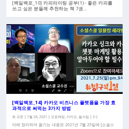
[백일백포_10] 카피라이팅 공부(1)- 좋은 카피를
쓰고 싶은 분들께 추천하는 책 7권...
[백일백포_14] 카카오 비즈니스 플랫폼을 가장 효
과적으로 써먹는 3가지 방법
최 규문
|
7월 26, 2021
|
오픈채팅
,
카카오
,
필수팁
|
0
아래 정리하여 옮기는 내용은 2021년 7월 25일에 [소셜스