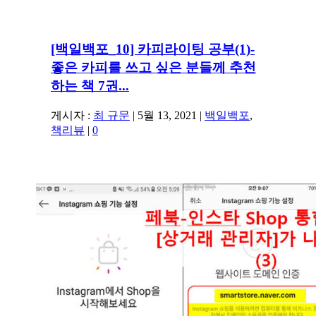
[백일백포_10] 카피라이팅 공부(1)-
좋은 카피를 쓰고 싶은 분들께 추천
하는 책 7권...
게시자 :
최 규문
|
5월 13, 2021
|
백일백포
,
책리뷰
|
0