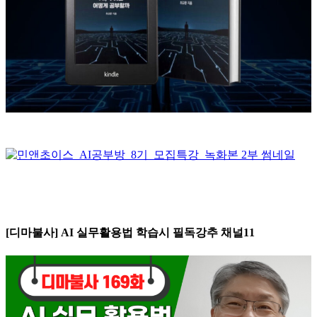
[디마불사] AI 실무활용법 학습시 필독강추 채널11