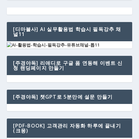
[디마불사] AI 실무활용법 학습시 필독강추 채
널11
[주경야독] 리애디로 구글 폼 연동해 이벤트 신
청 랜딩페이지 만들기
[주경야독] 챗GPT로 5분만에 설문 만들기
[PDF-BOOK] 고객관리 자동화 하루에 끝내기
(크몽)