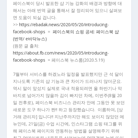
페이스북이 당시 발표한 샵 기능 강화의 배경과 방향에 대
해서는 아래 번역 글을 통해서 잘 정리되어 있으니 살펴보
면 도움이 되실 겁니다.
>>
https://ebadak.news/2020/05/20/introducing-
facebook-shops
=
페이스북의 쇼핑 공세: 페이스북 샵
(번역/ e바닥뉴스)
(원문 글 출처:
https://about.fb.com/news/2020/05/introducing-
facebook-shops
= 페이스북 뉴스룸(2020.5.19)
7월부터 서비스를 하겠노라 일정을 발표했지만 근 석 달이
지나도록 기존의 샵 기능과 큰 차이가 드러나지 않더군요.
역시 말이 앞섰지 실제로 국내 적용되려면 올 하반기나 막
바지로 넘어가지 않을까 김이 빠지던 차에, 이번주(8월 20
일 전후로), 페이스북 비즈니스 관리자 안에 그동안 못 보던
새로운 도구 하나가 짠!! 하고 등장했습니다. 이름하여, [상
거래 관리자] 입니다!! 지난주까지만 해도 보이지 않았던 메
뉴인데, 21일(금) 수업 시간에, 인스타그램 쇼핑 태그를 위
해 페이스북 페이지와 연동하는 방법을 설명해주기 위해
최근 업데이트된 내용들을 살펴보는데 얼떨결에 눈에 뜨이