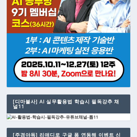
[디마불사] AI 실무활용법 학습시 필독강추 채
널11
[주경야독] 리애디로 구글 폼 연동해 이벤트 신