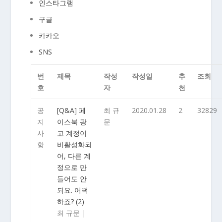
인스타그램
구글
카카오
SNS
번
제목
작성
작성일
추
조회
호
자
천
공
[Q&A] 페
최 규
2020.01.28
2
32829
지
이스북 광
문
사
고 계정이
항
비활성화되
어, 다른 계
정으로 만
들어도 안
되요. 어떡
하죠?
(2)
최 규문
|