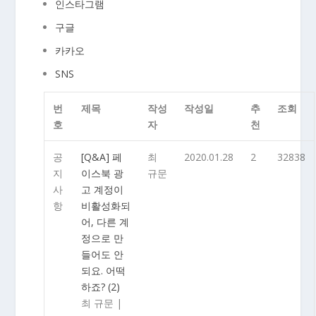
인스타그램
구글
카카오
SNS
번
제목
작성
작성일
추
조회
호
자
천
공
[Q&A] 페
최
2020.01.28
2
32838
지
이스북 광
규문
사
고 계정이
항
비활성화되
어, 다른 계
정으로 만
들어도 안
되요. 어떡
하죠?
(2)
최 규문
|