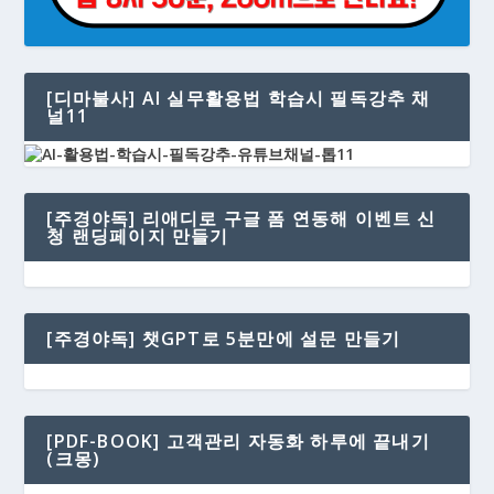
[디마불사] AI 실무활용법 학습시 필독강추 채
널11
[주경야독] 리애디로 구글 폼 연동해 이벤트 신
청 랜딩페이지 만들기
[주경야독] 챗GPT로 5분만에 설문 만들기
[PDF-BOOK] 고객관리 자동화 하루에 끝내기
(크몽)