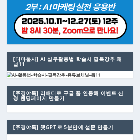
[디마불사] AI 실무활용법 학습시 필독강추 채
널11
[주경야독] 리애디로 구글 폼 연동해 이벤트 신
청 랜딩페이지 만들기
[주경야독] 챗GPT로 5분만에 설문 만들기