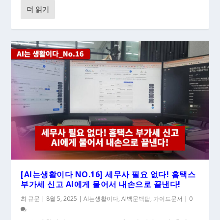
더 읽기
[AI는생활이다 NO.16] 세무사 필요 없다! 홈택스
부가세 신고 AI에게 물어서 내손으로 끝낸다!
최 규문
|
8월 5, 2025
|
AI는생활이다
,
AI백문백답
,
가이드문서
|
0