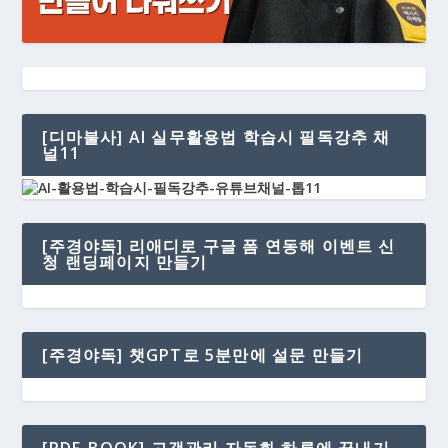
[디마불사] AI 실무활용법 학습시 필독강추 채
널11
[주경야독] 리애디로 구글 폼 연동해 이벤트 신
청 랜딩페이지 만들기
[주경야독] 챗GPT로 5분만에 설문 만들기