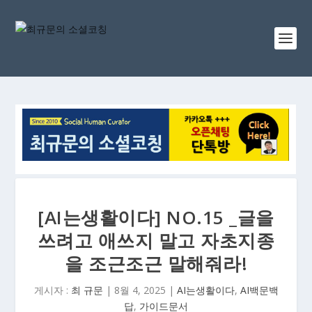
[AI는생활이다] NO.15 _글을
쓰려고 애쓰지 말고 자초지종
을 조근조근 말해줘라!
게시자 :
최 규문
|
8월 4, 2025
|
AI는생활이다
,
AI백문백
답
,
가이드문서