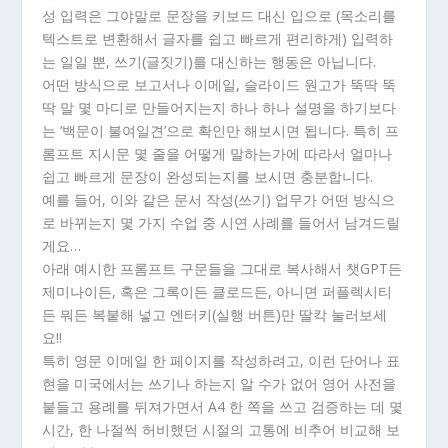
성 입력은 그야말로 문장을 키보드 대신 입으로 (목소리를
텍스트로 변환해서 글자를 쉽고 빠르게 편리하게) 입력하
는 일일 뿐, 쓰기(글짓기)를 대신하는 행동은 아닙니다.
어떤 방식으로 보고서나 이메일, 슬라이드 원고가 뚝딱 뚝
딱 말 몇 마디로 만들어지는지 하나 하나 설명을 하기보다
는 ‘백문이 불여일견’으로 확인만 해보시면 됩니다. 특히 프
롬프트 지시문 몇 줄을 어떻게 말하는가에 따라서 얼마나
쉽고 빠르게 문장이 완성되는지를 보시면 충분합니다.
예를 들어, 이와 같은 문서 작성(쓰기) 업무가 어떤 방식으
로 바뀌는지 몇 가지 수업 중 시연 사례를 들어서 남겨드릴
게요…
아래 예시한 프롬프트 구문들을 그대로 복사해서 챗GPT든
제미나이든, 혹은 그록이든 클로드든, 아니면 퍼플렉시티
든 뭐든 복붙해 넣고 엔터키(실행 버튼)만 딸칵 눌러보세
요!!
특히 영문 이메일 한 페이지를 작성하려고, 이런 단어나 표
현을 미국에서는 쓰기나 하는지 알 수가 없어 영어 사전을
붙들고 용례를 뒤져가면서 A4 한 쪽을 쓰고 검증하는 데 몇
시간, 한 나절씩 허비했던 시절의 고통에 비추어 비교해 보