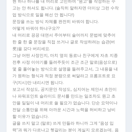
현 하나 하나를 내 머리로 고민하여 “원고”를 작성하는 수
고는 안 하셔도 됩니다. (솔직히 말하자면 더이상 그런 수작
업 방식으로 일을 해선 안 됩니다!)
문장을 쓰는 방식 자체를 완전히 바꿔야 합니다.
어떻게 바꿔야 하냐구요??
내 머리로 끙끙 대면서 주어부터 술어까지 문법에 맞추어
한 줄 한 줄 문장을 직접 쓰거나 글로 작성하려는 습관(버
릇)을 갖다 버리세요.
그냥 어떤 사정인지, 마치 옆의 동료나 친구에게 자초 지종
전후 사정 이야기를 들려주듯이 조근 조근 말로(음성으로)
몇 줄 풀어놓는 방식으로 설명을 들려주고서, 그 내용을 내
가 원하는 형식과 적정 분량으로 써달라고 프롬프트로 요
구(지시)만 내리시면 됩니다.
보고서 작성도, 공지문안 작성도, 심지어는 제안서 초안이
나 파워포인트 슬라이드 문서를 만드는 일조차도 원고 초
안을 일일이 내 머리로 쓸 필요가 없습니다. 단순 요약이나
전달 소통만을 위해 아까운 시간과 노력을 허비하고 낭비
할 이유가 없습니다.
글을 쓰지 말고 (말로) 쓰게 만들라 하니까 그게 “음성 입
력”과 뭐가 다르냐고 헷갈리는 분이 계실지 모르겠는데.. 음