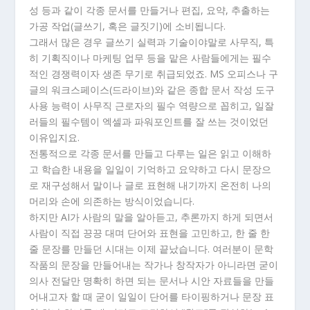
성 등과 같이 각종 문서를 만들거나 편집, 요약, 추출하는
가공 작업(글쓰기, 혹은 글짓기)에 소비됩니다.
그래서 많은 경우 글쓰기 실력과 기술이야말로 사무직, 특
히 기획직이나 마케팅 업무 등을 맡은 사람들에게는 필수
적인 경쟁력이자 생존 무기로 취급되었죠. MS 오피스나 구
글의 워크스페이스(드라이브)와 같은 종합 문서 작성 도구
사용 능력이 사무직 근로자의 필수 역량으로 꼽히고, 일잘
러들의 필수템이 엑셀과 파워포인트를 잘 쓰는 것이었던
이유입지요.
전통적으로 각종 문서를 만들고 다루는 일은 읽고 이해하
고 학습한 내용을 일일이 기억하고 요약하고 다시 문장으
로 재구성해서 말이나 글로 표현해 내기까지 온전히 나의
머리와 손에 의존하는 방식이었습니다.
하지만 AI가 사람의 말을 알아듣고, 추론까지 하게 되면서
사람이 직접 끙끙 대며 단어와 표현을 고민하고, 한 줄 한
줄 문장를 만들던 시대는 이제 끝났습니다. 여러분이 문학
작품의 문장을 만들어내는 작가나 창작자가 아니라면 굳이
의사 전달만 명확히 하면 되는 문서나 시안 자료들을 만들
어내고자 할 때 굳이 일일이 단어를 타이핑하거나 문장 표