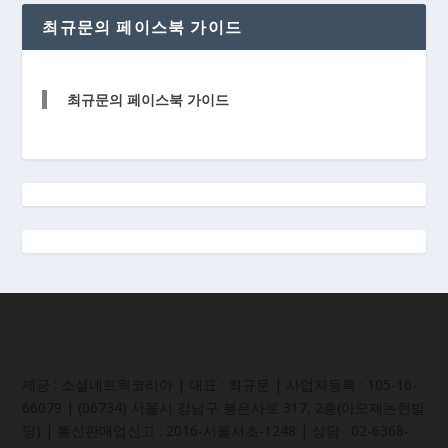
최규문의 페이스북 가이드
최규문의 페이스북 가이드
제공 : 소셜네트웍코리아 | 대표 : 최규문 | 사업자등록 : 105-16-
66079 | (06734) 서울시 강남구 봉은사로 317, 2층(아모제논현빌
딩) | 통신판매업신고 : 2016-서울서초-1248 | 상담 : 02-6368-