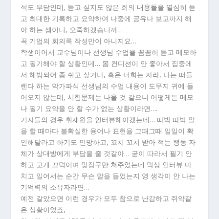
석도 부담인데, 듣고 싶지도 않은 회의 내용들을 열심히 듣
고 최대한 기록하고 요약하여 나중에 공유나 보고까지 해
야 하는 셈이니, 오죽하겠습니까…
꼭 기업의 회의록 작성만이 아니지요…
학생이어서 교수님이나 선생님 수업을 꼼꼼히 듣고 메모하
고 필기해야 할 상황인데… 몸 컨디션이 안 좋아서 집중에
서 해방되어 좀 쉬고 싶거나, 혹은 너희는 자라, 나는 떠들
랜다 하는 막가파식 선생님의 수업 내용이 도무지 귀에 들
어오지 않는데, 시험문제는 나올 것 같으니 어떻게든 메모
나 필기 요약을 안 할 수가 없는 상황이라면….
기자들의 경우 취재원을 인터뷰해야겠는데… 따박 따박 말
을 할 때마다 불확실한 용어나 표현을 그때그때 일일이 확
인해달라고 하기도 민망하고, 꼬치 꼬치 받아 적는 행동 자
체가 상대방에게 부담을 줄 것같아… 굳이 따라서 필기 안
하고 고개 끄덕이며 맞장구만 쳐주었는데 막상 인터뷰 마
치고 일어서는 순간 무슨 말을 들었는지 영 생각이 안 나는
기억력의 소유자라면…
예전 같았으면 이런 경우가 모두 참으로 난감하고 쥐약같
은 상황이었죠,