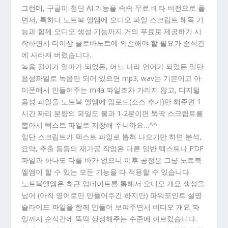
그런데, 구글이 첨단 AI 기능을 속속 무료 베타 버전으로 풀
면서, 특히나 노트북 엘엠에 오디오 파일 스크립트 해독 기
능과 함께 오디오 생성 기능까지 거의 무료로 제공하기 시
작하면서 더이상 클로바노트에 의존해야 할 필요가 순식간
에 사라져 버렸습니다.
녹음 길이가 얼마가 되었든, 어느 나라 언어가 되었든 일단
음성파일로 녹음만 되어 있으면 mp3, wav는 기본이고 아
이폰에서 만들어주는 m4a 파일조차 가리지 않고, 디지털
음성 파일을 노트북 엘엠에 업로드(소스 추가)만 해주면 1
시간 짜리 분량의 파일도 불과 1-2분이면 뚝딱 스크립트를
뽑아서 텍스트 파일로 저장해 주니까요…^^
일단 스크립트가 텍스트 파일로 뽑혀 나오기만 하면 분석,
요약, 추출 등등의 재가공 작업은 다른 일반 텍스트나 PDF
파일과 하나도 다를 바가 없으니 이후 공정은 그냥 노트북
엘엠이 할 수 있는 모든 기능을 다 적용할 수 있습니다.
노트북엘엠은 최근 업데이트를 통해서 오디오 개요 생성을
넘어 (아직 영어로만 만들어주긴 하지만) 파워포인트 설명
슬라이드 파일을 함께 만들어 보여주면서 비디오 개요 파
일까지 순식간에 뚝딱 생성해주는 수준에 이르렀습니다.