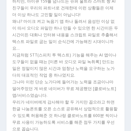
하지만, 아이큐 159를 넘나드는 슈퍼 울트라 스마트 짱 AI
친구들이 우리의 파트너로 건재한데 이런 상황들은 이제
더 이상 하나도 고민할 일이 아닙니다!
왜냐? 마이크 켜고 녹음기 앱 하나 돌려서 음성만 이상 없
이 따서 오디오 파일만 하나 만들 수 있으면 한 시간이든 두
시간이든 대화나 인터뷰 내용을 스크립트 파일로 추출해서
텍스트 파일로 굽는 일이 순식간에 가능해진 시대이니까
요…
지금처럼 STT(스피치 투 텍스트) 기능을 해주는 AI 앱이나
도구들이 없을 때는 [이른 바 오디오 파일 녹취록] 만드는
일은 정말이지 많은 시간과 엄청난 노력을 요구하는 노가
다의 대표적인 작업 중 하나였지요.
그나마 이런 단순 노가다에 들어가는 노력을 조금이나마
덜어주었던 게 바로 네이버가 무료 제공했던 [클로바노트]
앱/서비스였습니다.
우리가 네이버에게 감사해야 할 두 가지만 꼽으라고 하면
한글 나눔폰트를 오픈 소스로 공유해서 상업적으로 활용할
수 있도록 허용해준 것 하나랑 클로바노트를 600분 씩이나
무료 사용이 가능하도록 서비스를 해준 점두 가지를 우선
으로 꼽습니다.