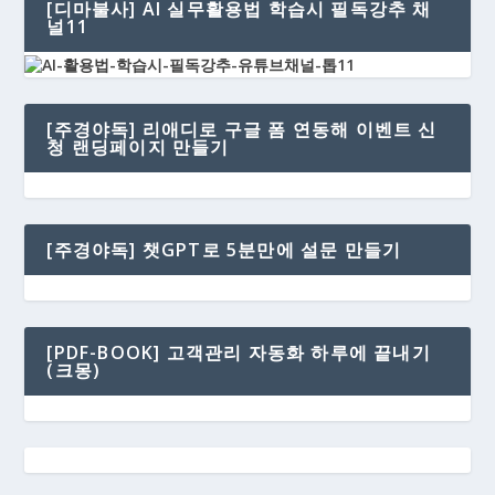
[디마불사] AI 실무활용법 학습시 필독강추 채
널11
[주경야독] 리애디로 구글 폼 연동해 이벤트 신
청 랜딩페이지 만들기
[주경야독] 챗GPT로 5분만에 설문 만들기
[PDF-BOOK] 고객관리 자동화 하루에 끝내기
(크몽)