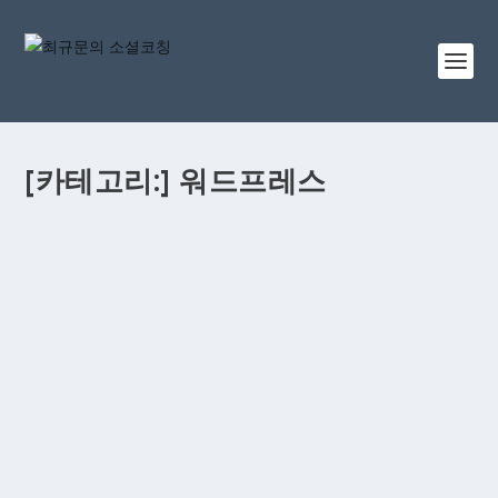
[카테고리:]
워드프레스
[체험담] 워드프레스에서 재피어 웹훅 적용 데이
터가 정상 수신되지 않을 때…
최 규문
|
11월 22, 2022
|
워드프레스
,
플루언트시스템
,
필수팁
|
0
플루언트 CRM을 활용한 데이터 처리의 마지막 관문이자,
기존에 이미 운영하거나 설치해둔 구글 폼(구글 시트)로부
터 들어오는 신규 정보를 플루언트 CRM의 Contact 목록으
로 자동으로 추가하기 위해 재피어의 웹훅 모듈을 사용할
때 어떻게 설정해야 하는지에 대한 체험담 겸 사용팁입니