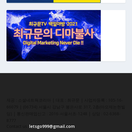
제공 : 소셜네트웍코리아 | 대표 : 최규문 | 사업자등록 : 105-16-
66079 | (06734) 서울시 강남구 봉은사로 317, 2층(아모제논현빌
딩) | 통신판매업신고 : 2016-서울서초-1248 | 상담 : 02-6368-
8777
Contact us:
letsgo999@gmail.com