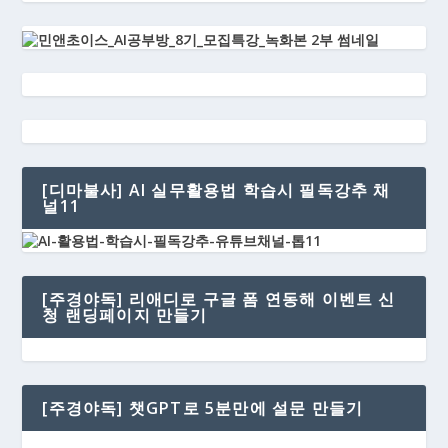
[디마불사] AI 실무활용법 학습시 필독강추 채
널11
[주경야독] 리애디로 구글 폼 연동해 이벤트 신
청 랜딩페이지 만들기
[주경야독] 챗GPT로 5분만에 설문 만들기