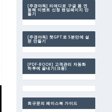
[주경야독] 리애디로 구글 폼 연
동해 이벤트 신청 랜딩페이지 만
들기
[주경야독] 챗GPT로 5분만에 설
문 만들기
[PDF-BOOK] 고객관리 자동화
하루에 끝내기(크몽)
하
최규문의 페이스북 가이드