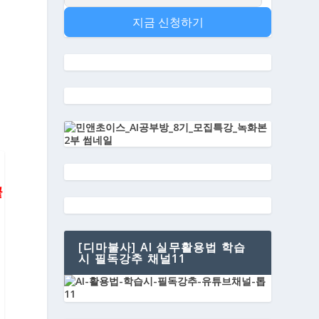
지금 신청하기
끝
[디마불사] AI 실무활용법 학습
시 필독강추 채널11
케