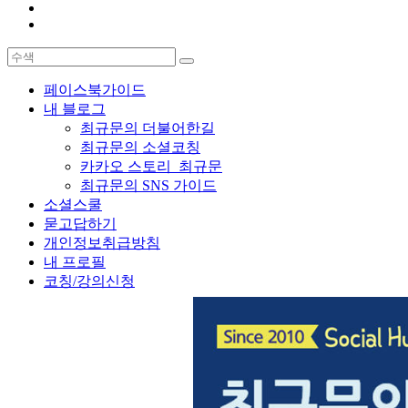
페이스북가이드
내 블로그
최규문의 더불어한길
최규문의 소셜코칭
카카오 스토리_최규문
최규문의 SNS 가이드
소셜스쿨
묻고답하기
개인정보취급방침
내 프로필
코칭/강의신청