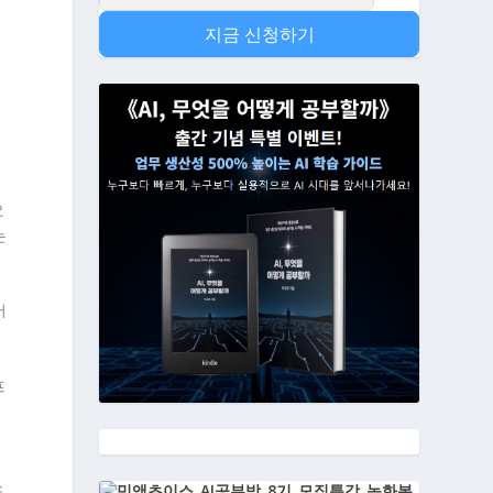
지금 신청하기
요
는
어
프
소