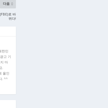
다음
FBE)로 바
뀌다!
"대한민
 광고 기
시지 마
요.
에 올인
. ^^