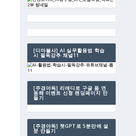
[디마불사] AI 실무활용법 학습
시 필독강추 채널11
[주경야독] 리애디로 구글 폼 연
동해 이벤트 신청 랜딩페이지 만
들기
[주경야독] 챗GPT로 5분만에 설
문 만들기