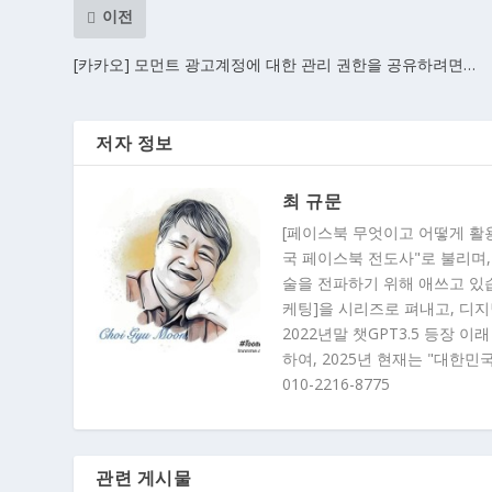
이전
[카카오] 모먼트 광고계정에 대한 관리 권한을 공유하려면…
저자 정보
최 규문
[페이스북 무엇이고 어떻게 활
국 페이스북 전도사"로 불리며,
술을 전파하기 위해 애쓰고 있습니
케팅]을 시리즈로 펴내고, 디
2022년말 챗GPT3.5 등장 
하여, 2025년 현재는 "대한민
010-2216-8775
관련 게시물