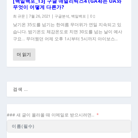
[백일백포_13] 구글 애널리틱스4 (GA4)는 UA와
무엇이 어떻게 다른가?
최 규문
|
7월 26, 2021
|
구글분석
,
백일백포
|
0
낮기온 35도를 넘기는 한여름 무더위가 연일 지속되고 있
습니다. 밤기온도 체감온도로 치면 30도를 넘는 날이 예사
구요… 무더웠던 어제 오후 1시부터 5시까지 아이보스...
더 읽기
### 새 글이 올라올 때 이메일로 받으시려면...