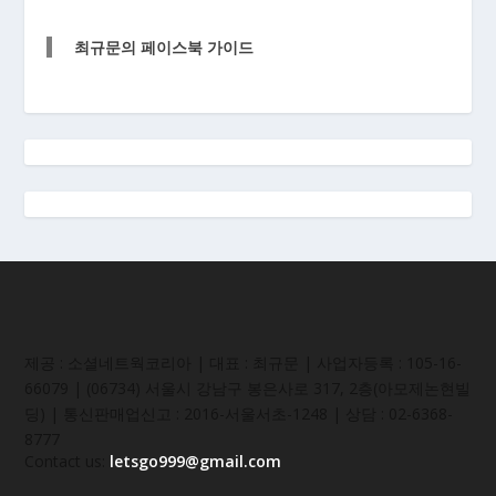
최규문의 페이스북 가이드
제공 : 소셜네트웍코리아 | 대표 : 최규문 | 사업자등록 : 105-16-
66079 | (06734) 서울시 강남구 봉은사로 317, 2층(아모제논현빌
딩) | 통신판매업신고 : 2016-서울서초-1248 | 상담 : 02-6368-
8777
Contact us:
letsgo999@gmail.com