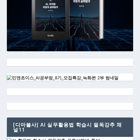
[디마불사] AI 실무활용법 학습시 필독강추 채
널11