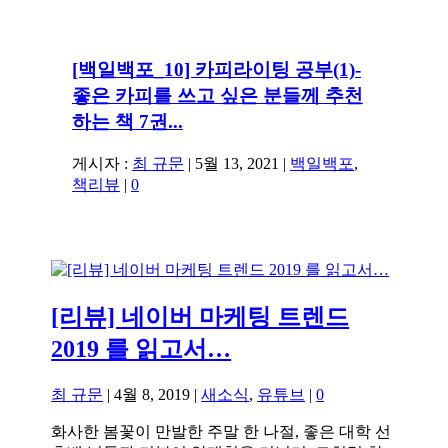
[백일백포_10] 카피라이팅 공부(1)-
좋은 카피를 쓰고 싶은 분들께 추천
하는 책 7권...
게시자 :
최 규문
|
5월 13, 2021
|
백일백포
,
책리뷰
|
0
[리뷰] 네이버 마케팅 트렌드
2019 를 읽고서…
최 규문
|
4월 8, 2019
|
새소식
,
유튜브
|
0
화사한 봄꽃이 만발한 주말 한 나절, 좋은 대학 선