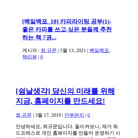
[백일백포_10] 카피라이팅 공부(1)-
좋은 카피를 쓰고 싶은 분들께 추천
하는 책 7권...
게시자 :
최 규문
|
5월 13, 2021
|
백일백포
,
책리뷰
|
0
[쉼날생각] 당신의 미래를 위해
지금, 홈페이지를 만드세요!
최 규문
|
3월 17, 2019
|
안부편지
|
0
안녕하세요, 최규문입니다. 돌이켜보니, 제가 워
드프레스로 개인 홈페이지를 만들어 운영하기 시