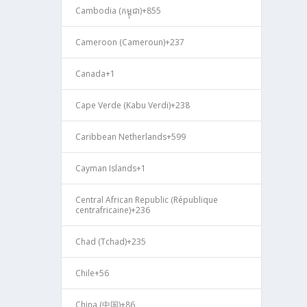
Cambodia (កម្ពុជា)
+855
Cameroon (Cameroun)
+237
Canada
+1
Cape Verde (Kabu Verdi)
+238
Caribbean Netherlands
+599
Cayman Islands
+1
Central African Republic (République
centrafricaine)
+236
Chad (Tchad)
+235
Chile
+56
China (中国)
+86