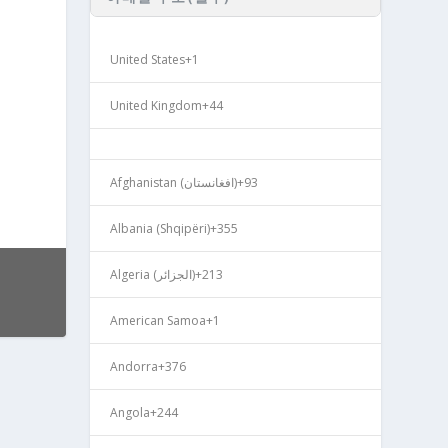
United States
+1
United Kingdom
+44
Afghanistan (‫افغانستان‬‎)
+93
Albania (Shqipëri)
+355
Algeria (‫الجزائر‬‎)
+213
American Samoa
+1
Andorra
+376
Angola
+244