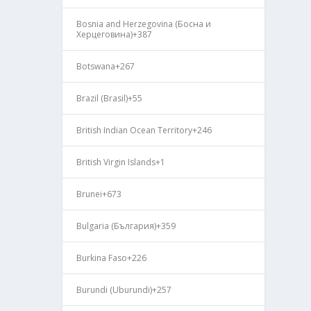
Bosnia and Herzegovina (Босна и
Херцеговина)
+387
Botswana
+267
Brazil (Brasil)
+55
British Indian Ocean Territory
+246
British Virgin Islands
+1
Brunei
+673
Bulgaria (България)
+359
Burkina Faso
+226
Burundi (Uburundi)
+257