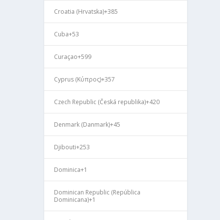
Croatia (Hrvatska)
+385
Cuba
+53
Curaçao
+599
Cyprus (Κύπρος)
+357
Czech Republic (Česká republika)
+420
Denmark (Danmark)
+45
Djibouti
+253
Dominica
+1
Dominican Republic (República
Dominicana)
+1