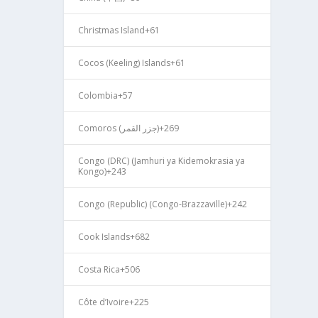
Christmas Island
+61
Cocos (Keeling) Islands
+61
Colombia
+57
Comoros (‫جزر القمر‬‎)
+269
Congo (DRC) (Jamhuri ya Kidemokrasia ya
Kongo)
+243
Congo (Republic) (Congo-Brazzaville)
+242
Cook Islands
+682
Costa Rica
+506
Côte d’Ivoire
+225