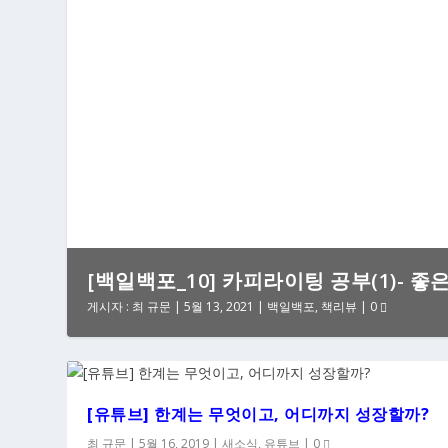
[백일백포_10] 카피라이팅 공부(1)- 좋
게시자 :
최 규문
|
5월 13, 2021
|
백일백포
,
책리뷰
|
0
[유튜브] 한계는 무엇이고, 어디까지 성장할까?
최 규문
|
5월 16, 2019
|
새소식
,
유튜브
|
0