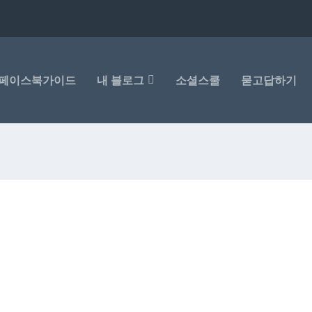
페이스북가이드
내 블로그
소셜스쿨
묻고답하기