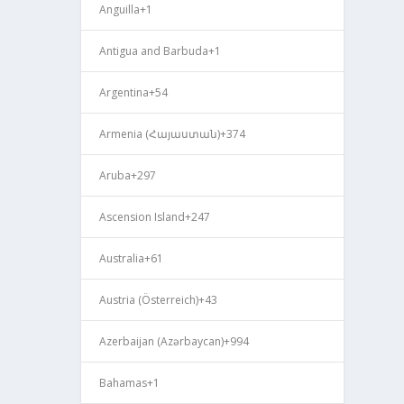
Anguilla
+1
Antigua and Barbuda
+1
Argentina
+54
Armenia (Հայաստան)
+374
Aruba
+297
Ascension Island
+247
Australia
+61
Austria (Österreich)
+43
Azerbaijan (Azərbaycan)
+994
Bahamas
+1