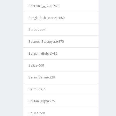
Bahrain (‫البحرين‬‎)
+973
Bangladesh (বাংলাদেশ)
+880
Barbados
+1
Belarus (Беларусь)
+375
Belgium (België)
+32
Belize
+501
Benin (Bénin)
+229
Bermuda
+1
Bhutan (འབྲུག)
+975
Bolivia
+591