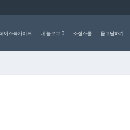
페이스북가이드
내 블로그
소셜스쿨
묻고답하기