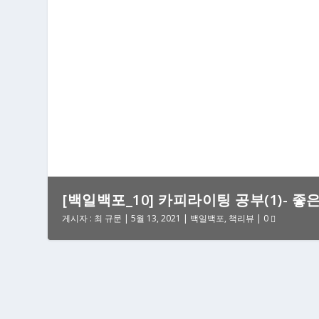
[백일백포_10] 카피라이팅 공부(1)- 좋
게시자 :
최 규문
|
5월 13, 2021
|
백일백포
,
책리뷰
|
0
[페이스북] 페북-인스타 SHOP 통합 매니저 [상
페이스북 SHOP 시작하기