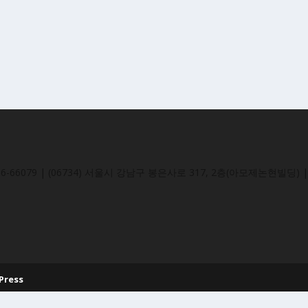
-66079 | (06734) 서울시 강남구 봉은사로 317, 2층(아모제논현빌딩) | 
Press
페이스북가이드
내 블로그
소셜스쿨
묻고답하기
개인정보취급방