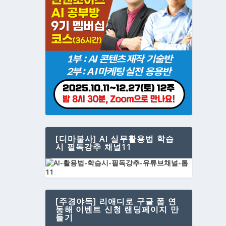
확충하
[디마불사] AI 실무활용법 학습
시 필독강추 채널11
 하시
[주경야독] 리애디로 구글 폼 연
동해 이벤트 신청 랜딩페이지 만
들기