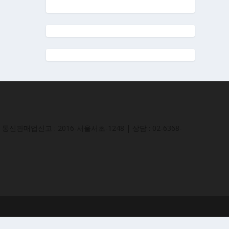
통신판매업신고 : 2016-서울서초-1248 | 상담 : 02-6368-
침
내 프로필
코칭/강의신청