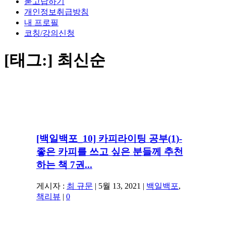
묻고답하기
개인정보취급방침
내 프로필
코칭/강의신청
[태그:]
최신순
[백일백포_10] 카피라이팅 공부(1)-
좋은 카피를 쓰고 싶은 분들께 추천
하는 책 7권...
게시자 :
최 규문
|
5월 13, 2021
|
백일백포
,
책리뷰
|
0