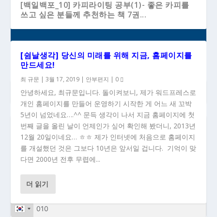
[백일백포_10] 카피라이팅 공부(1)- 좋은 카피를
쓰고 싶은 분들께 추천하는 책 7권...
[쉼날생각] 당신의 미래를 위해 지금, 홈페이지를
만드세요!
최 규문
|
3월 17, 2019
|
안부편지
|
0
안녕하세요, 최규문입니다. 돌이켜보니, 제가 워드프레스로
개인 홈페이지를 만들어 운영하기 시작한 게 어느 새 꼬박
5년이 넘었네요….^^ 문득 생각이 나서 지금 홈페이지에 첫
번째 글을 올린 날이 언제인가 싶어 확인해 봤더니, 2013년
### 새 글이 올라올 때 이메일로 받으시려면...
12월 20일이네요… ㅎㅎ 제가 인터넷에 처음으로 홈페이지
를 개설했던 것은 그보다 10년은 앞서일 겁니다. 기억이 맞
다면 2000년 전후 무렵에...
더 읽기