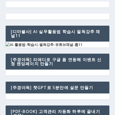
[디마불사] AI 실무활용법 학습시 필독강추 채
널11
[주경야독] 리애디로 구글 폼 연동해 이벤트 신
청 랜딩페이지 만들기
[주경야독] 챗GPT로 5분만에 설문 만들기
[PDF-BOOK] 고객관리 자동화 하루에 끝내기