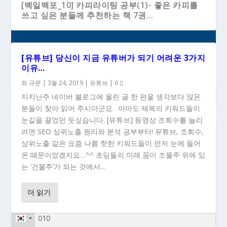
[백일백포_10] 카피라이팅 공부(1)- 좋은 카피를
쓰고 싶은 분들께 추천하는 책 7권...
[유튜브] 당신이 지금 유튜버가 되기 어려운 3가지
이유…
최 규문
|
3월 24, 2019
|
유튜브
|
0
지지난주 네이버 블로그에 올린 글 한 편을 생각보다 많은
분들이 찾아 읽어 주시더군요. 아마도 제목의 키워드들이
눈길을 끌었던 듯싶습니다. [유튜브] 동영상 조회수를 늘리
려면 SEO 상위노출 원리와 분석 공부부터! 유튜브, 조회수,
### 새 글이 올라올 때 이메일로 받으시려면...
상위노출 같은 요즘 나름 핫한 키워드들이 먼저 눈에 들어
온 때문이었겠지요…^^ 초딩들의 미래 꿈이 조물주 위에 있
는 ‘건물주’가 되는 것에서...
더 읽기