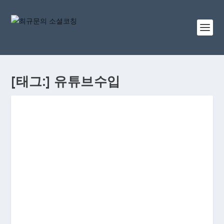
[태그:]
유튜브수입