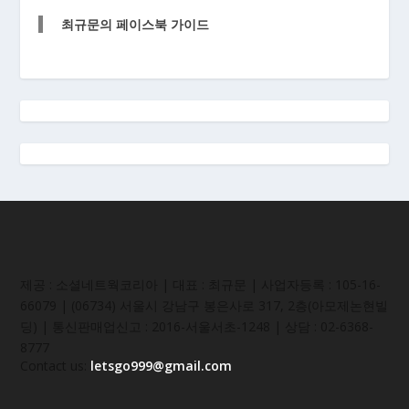
최규문의 페이스북 가이드
제공 : 소셜네트웍코리아 | 대표 : 최규문 | 사업자등록 : 105-16-
66079 | (06734) 서울시 강남구 봉은사로 317, 2층(아모제논현빌
딩) | 통신판매업신고 : 2016-서울서초-1248 | 상담 : 02-6368-
8777
Contact us:
letsgo999@gmail.com