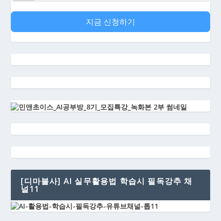
지금 신청하기
[디마불사] AI 실무활용법 학습시 필독강추 채
널11