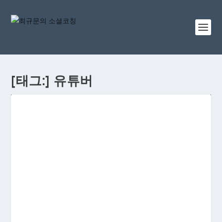
[태그:]
유튜버