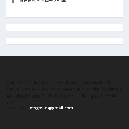
최규문의 페이스북 가이드
제공 : 소셜네트웍코리아 | 대표 : 최규문 | 사업자등록 : 105-16-
66079 | (06734) 서울시 강남구 봉은사로 317, 2층(아모제논현빌
딩) | 통신판매업신고 : 2016-서울서초-1248 | 상담 : 02-6368-
8777
Contact us:
letsgo999@gmail.com