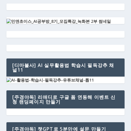
[디마불사] AI 실무활용법 학습시 필독강추 채
널11
[주경야독] 리애디로 구글 폼 연동해 이벤트 신
청 랜딩페이지 만들기
[주경야독] 챗GPT로 5분만에 설문 만들기