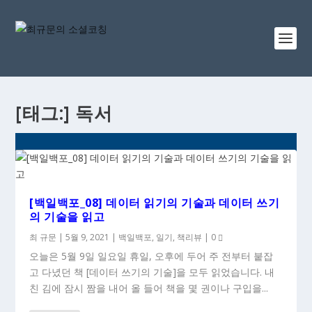
[태그:]
독서
[백일백포_08] 데이터 읽기의 기술과 데이터 쓰기
의 기술을 읽고
최 규문
|
5월 9, 2021
|
백일백포
,
일기
,
책리뷰
|
0
오늘은 5월 9일 일요일 휴일, 오후에 두어 주 전부터 붙잡
고 다녔던 책 [데이터 쓰기의 기술]을 모두 읽었습니다. 내
친 김에 잠시 짬을 내어 올 들어 책을 몇 권이나 구입을...