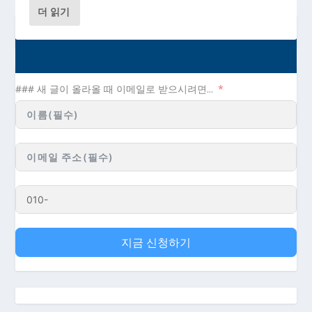
더 읽기
[백일백포_10] 카피라이팅 공부(1)- 좋은 카피를
쓰고 싶은 분들께 추천하는 책 7권...
### 새 글이 올라올 때 이메일로 받으시려면...
지금 신청하기