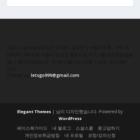
제공 : 소셜네트웍코리아 | 대표 : 최규문 | 사업자등록 : 105-16-
66079 | (06734) 서울시 강남구 봉은사로 317, 2층(아모제논현빌
딩) | 통신판매업신고 : 2016-서울서초-1248 | 상담 : 02-6368-
8777
Contact us:
letsgo999@gmail.com
| 님이 디자인했습니다. Powered by
Elegant Themes
WordPress
페이스북가이드
내 블로그
소셜스쿨
묻고답하기
개인정보취급방침
내 프로필
코칭/강의신청