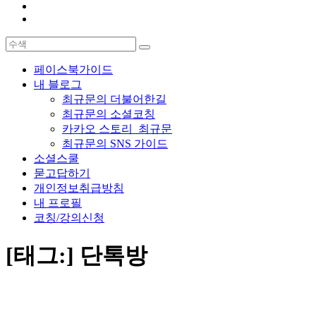
페이스북가이드
내 블로그
최규문의 더불어한길
최규문의 소셜코칭
카카오 스토리_최규문
최규문의 SNS 가이드
소셜스쿨
묻고답하기
개인정보취급방침
내 프로필
코칭/강의신청
[태그:]
단톡방