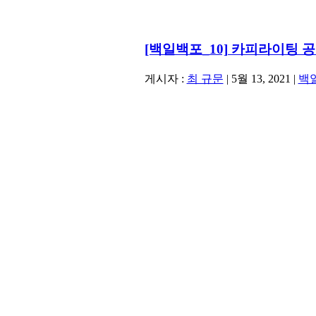
[백일백포_10] 카피라이팅 공부
게시자 :
최 규문
|
5월 13, 2021
|
백