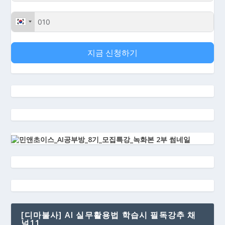
지금 신청하기
[디마불사] AI 실무활용법 학습시 필독강추 채
널11