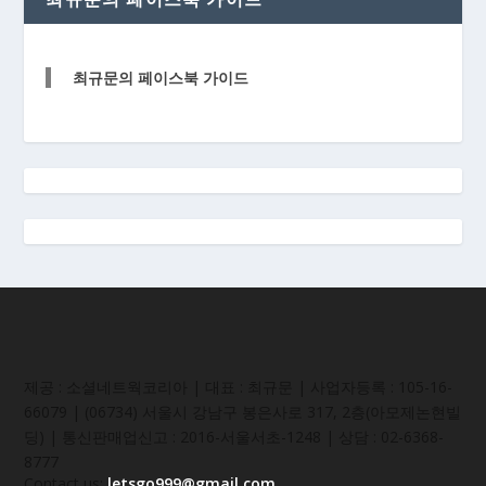
최규문의 페이스북 가이드
제공 : 소셜네트웍코리아 | 대표 : 최규문 | 사업자등록 : 105-16-
66079 | (06734) 서울시 강남구 봉은사로 317, 2층(아모제논현빌
딩) | 통신판매업신고 : 2016-서울서초-1248 | 상담 : 02-6368-
8777
Contact us:
letsgo999@gmail.com