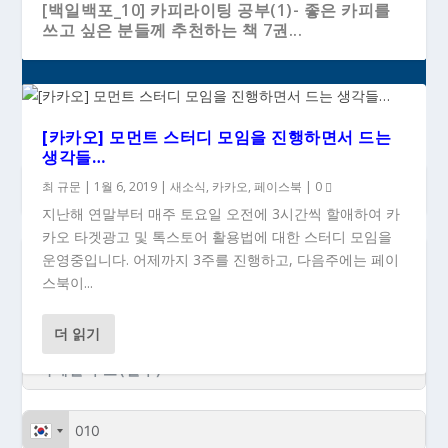
[백일백포_10] 카피라이팅 공부(1)- 좋은 카피를
쓰고 싶은 분들께 추천하는 책 7권...
[카카오] 모먼트 스터디 모임을 진행하면서 드는
생각들…
최 규문
|
1월 6, 2019
|
새소식
,
카카오
,
페이스북
|
0
지난해 연말부터 매주 토요일 오전에 3시간씩 할애하여 카
카오 타겟광고 및 톡스토어 활용법에 대한 스터디 모임을
운영중입니다. 어제까지 3주를 진행하고, 다음주에는 페이
### 새 글이 올라올 때 이메일로 받으시려면...
스북이...
더 읽기