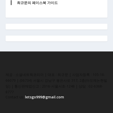
최규문의 페이스북 가이드
제공 : 소셜네트웍코리아 | 대표 : 최규문 | 사업자등록 : 105-16-
66079 | (06734) 서울시 강남구 봉은사로 317, 2층(아모제논현빌
딩) | 통신판매업신고 : 2016-서울서초-1248 | 상담 : 02-6368-
8777
Contact us:
letsgo999@gmail.com