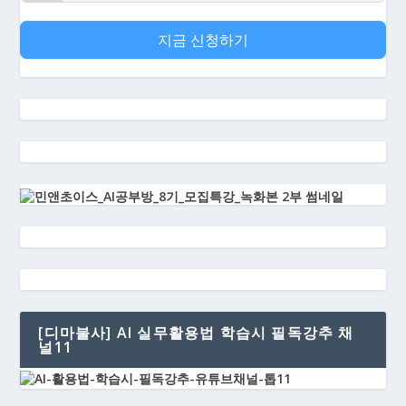
지금 신청하기
[디마불사] AI 실무활용법 학습시 필독강추 채
널11