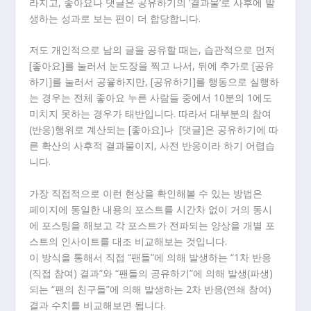
라지고, 좋아요나 댓글은 공유하기의 ‘결과물’로 사후에 발
생하는 성과로 보는 편이 더 합당합니다.
저도 개인적으로 남의 글을 공유할 때는, 습관적으로 먼저
[좋아요]를 눌러서 눈도장을 찍고 나서, 뒤에 추가로 [공유
하기]를 눌러서 공윻하지만, [공유하기]를 행동으로 실행하
는 경우는 전체 좋아요 누른 사람들 중에서 10분의 1에도
미치지 못하는 경우가 태반입니다. 따라서 대부분의 참여
(반응)행위로 계산되는 [좋아요]나 [댓글]은 공유하기에 따
른 확산의 사후적 결과물이지, 사전 반응이라 하기 어렵습
니다.
가장 직접적으로 이런 현상을 확인해볼 수 있는 방법은
페이지에 동일한 내용의 포스트를 시간차 없이 거의 동시
에 포스팅을 해보고 각 포스트가 전파되는 양상을 개별 포
스트의 인사이트를 대조 비교해보는 것입니다.
이 방식을 통해서 직접 “팬들”에 의해 발생하는 “1차 반응
(직접 참여) 결과”와 “팬들의 공유하기”에 의해 발생(파생)
되는 “팬의 친구들”에 의해 발생하는 2차 반응(연쇄 참여)
결과 수치를 비교해보면 됩니다.