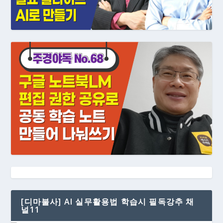
[디마불사] AI 실무활용법 학습시 필독강추 채
널11