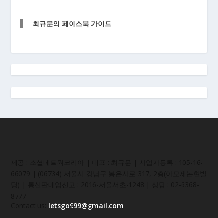
최규문의 페이스북 가이드
제공 : 소셜네트웍코리아 | 대표 : 최규문 | 사업자등록 : 105-16-
66079 | (06734) 서울시 강남구 봉은사로 317, 2층(아모제논현빌
딩) | 통신판매업신고 : 2016-서울서초-1248 | 상담 : 02-6368-
8777
Contact us:
letsgo999@gmail.com