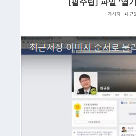
[필수팁] 파일 '열
게시자 :
최 규