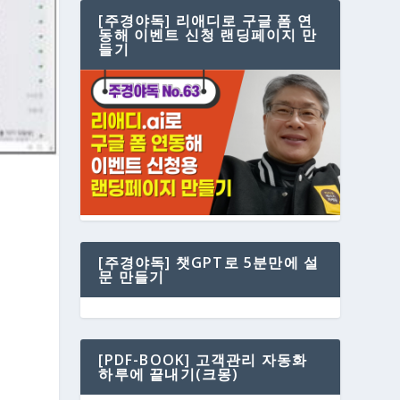
[주경야독] 리애디로 구글 폼 연
동해 이벤트 신청 랜딩페이지 만
들기
[주경야독] 챗GPT로 5분만에 설
문 만들기
[PDF-BOOK] 고객관리 자동화
하루에 끝내기(크몽)