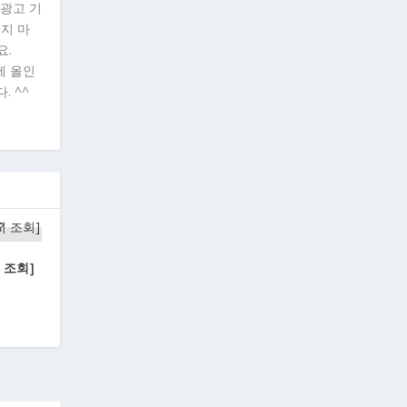
 광고 기
시지 마
요.
에 올인
. ^^
 조회]