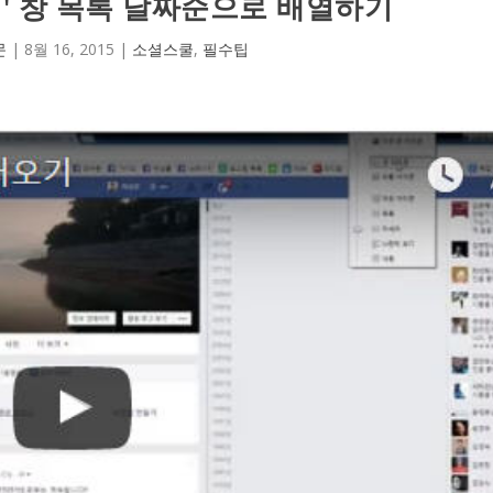
기' 창 목록 날짜순으로 배열하기
문
|
8월 16, 2015
|
소셜스쿨
,
필수팁