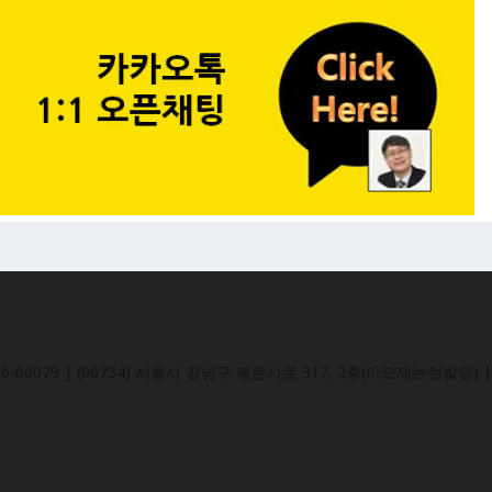
-66079 | (06734) 서울시 강남구 봉은사로 317, 2층(아모제논현빌딩) | 