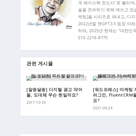
국 페이스북 전도사"로 불리며,
술을 전파하기 위해 애쓰고 있습니
케팅]을 시리즈로 펴내고, 디
2022년말 챗GPT3.5 등장 
하여, 2025년 현재는 "대한민
010-2216-8775
관련 게시물
[알쏭달쏭] 디지털 광고 약어
[워드프레스] 마케팅 
들, 도대체 무슨 뜻일까요?
러그인, FluentCR
요?
2017-10-30
2021-09-24