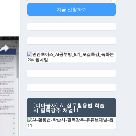
지금 신청하기
[디마불사] AI 실무활용법 학습
시 필독강추 채널11