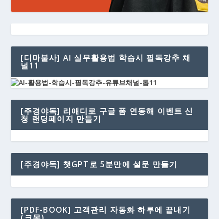
[디마불사] AI 실무활용법 학습시 필독강추 채
널11
[주경야독] 리애디로 구글 폼 연동해 이벤트 신
청 랜딩페이지 만들기
[주경야독] 챗GPT로 5분만에 설문 만들기
[PDF-BOOK] 고객관리 자동화 하루에 끝내기
(크몽)