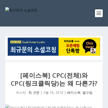
[페이스북] CPC(전체)와
CPC(링크클릭당)는 왜 다른가?
게시자 :
최 규문
|
3월 18, 2018
|
페이스북
,
필수팁