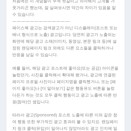
처음에는 이 개념들이 무척 헛갈리고 의아해서 고개를 갸
웃거리곤 했는데, 잘 살펴보시면 약간의 차이가 있음을 알
수 있습니다.
—————————————-
페이스북 광고는 검색광고가 아닌 디스플레이(포스트 또는
배너 형식으로 노출) 광고입니다. 당연히 광고가 노출되는
화면에 해당 광고 소재(이미지, 동영상, 본문 링크 등)에 설
정된 랜딩페이지 링크 외에도 다른 요소들을 클릭하거나
반응을 남길 수 있습니다.
예를 들어, 해당 광고 포스트에 좋아요(또는 공감) 아이콘을
눌렀던가, 사진을 클릭해서 확대해 봤거나, 광고에 연결된
페이지 프로필 사진이나 페이지명을 클릭했거나, 또는 [페
이지 좋아요]나 [더 알아보기] 같은 행동유도 버튼을 눌렀
다든가 하는 것도 모두 클릭 행동이고 광고 노출에 따른 반
응(참여)인 셈입니다.
따라서 광고(Sponsored) 포스트 노출에 따른 이와 같은 참
여 행동 또한 부가적인 광고 효과라 볼 수 있지요. 랜딩페이
지 링크 클릭(유입)이 일어나지 않았더라도 광고 인지에 일