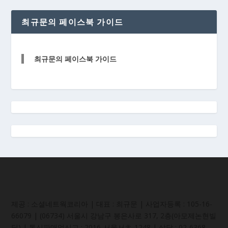
최규문의 페이스북 가이드
최규문의 페이스북 가이드
제공 : 소셜네트웍코리아 | 대표 : 최규문 | 사업자등록 : 105-16-
66079 | (06734) 서울시 강남구 봉은사로 317, 2층(아모제논현빌
딩) | 통신판매업신고 : 2016-서울서초-1248 | 상담 : 02-6368-