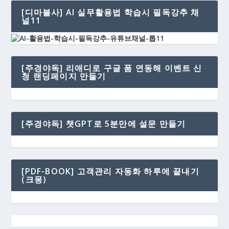
[디마불사] AI 실무활용법 학습시 필독강추 채
널11
[주경야독] 리애디로 구글 폼 연동해 이벤트 신
청 랜딩페이지 만들기
[주경야독] 챗GPT로 5분만에 설문 만들기
[PDF-BOOK] 고객관리 자동화 하루에 끝내기
(크몽)